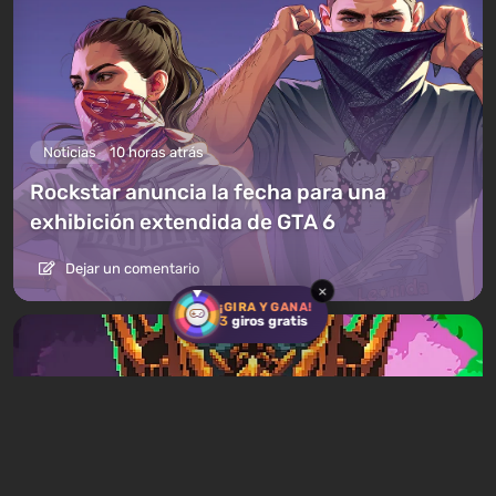
Noticias
10 horas atrás
Rockstar anuncia la fecha para una
exhibición extendida de GTA 6
Dejar un comentario
×
¡GIRA Y GANA!
3
giros gratis