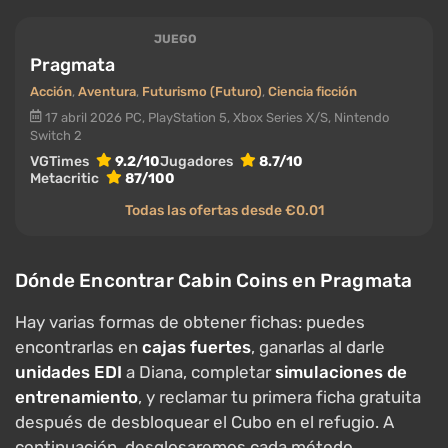
JUEGO
Pragmata
Acción
,
Aventura
,
Futurismo (Futuro)
,
Ciencia ficción
17 abril 2026
PC, PlayStation 5, Xbox Series X/S, Nintendo
Switch 2
VGTimes
9.2/10
Jugadores
8.7/10
Metacritic
87/100
Todas las ofertas desde €0.01
Dónde Encontrar Cabin Coins en Pragmata
Hay varias formas de obtener fichas: puedes
encontrarlas en
cajas fuertes
, ganarlas al darle
unidades EDI
a Diana, completar
simulaciones de
entrenamiento
, y reclamar tu primera ficha gratuita
después de desbloquear el Cubo en el refugio. A
continuación, desglosaremos cada método.