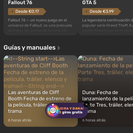
GTA 5
Fallout 76
Desde €3.99
Desde €0.17
La legendaria continuación d
Fallout 76 — un nuevo juego en el
popular serie Grand Theft Au
universo de Fallout, es una precuela
acción tiene lugar en la ciud
de todas las partes de la serie sin
Los Santos, que ya fue apre
excepción. Los eventos comienzan
Grand Theft Auto: San Andre
en el Refugio 76, el primero de los
Guías y manuales
primera vez, el juego contará
construidos. Este, según la idea de
historia de tres personajes: 
los especialistas de Vault-Tec, debe
Trevor y Franklin, entre los 
abrirse primero después de que
podrás cambi...
caigan las bombas n...
Las aventuras de Cliff
Duna: Fecha de
Booth Fecha de estreno de
lanzamiento de la pelí
la película, tráiler, elenco y
Parte Tres, tráiler, el
×
¡GIRA Y GANA!
trama
trama
3
giros gratis
6 horas atrás
6 horas atrás