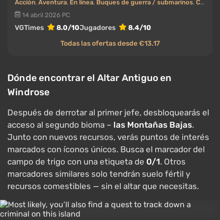
Acción
,
Aventura
,
En línea
,
Buques de guerra / submarinos
,
Cooperativo (co-op)
14 abril 2026
PC
VGTimes
8.0/10
Jugadores
8.4/10
Todas las ofertas desde €13.17
Dónde encontrar el Altar Antiguo en
Windrose
Después de derrotar al primer jefe, desbloquearás el
acceso al segundo bioma –
las Montañas Bajas
.
Junto con nuevos recursos, verás puntos de interés
marcados con íconos únicos. Busca el marcador del
campo de trigo con una etiqueta de
0/1
. Otros
marcadores similares solo tendrán suelo fértil y
recursos comestibles — sin el altar que necesitas.