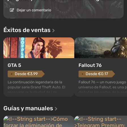
Dejar un comentario
Éxitos de ventas
GTA 5
Fallout 76
Desde €3.99
Desde €0.17
La continuación legendaria de la
Fallout 76 — un nuevo juego 
popular serie Grand Theft Auto. El
universo de Fallout, es una 
escenario es la ciudad de Los
de todas las partes de la seri
Santos, que ya conquistó a los
excepción. Los eventos com
jugadores en Grand Theft Auto: San
en el Refugio 76, el primero 
Guías y manuales
Andreas . Por primera vez, el juego
construidos. Este, según la 
narra la historia de tres personajes:
los especialistas de Vault-Te
Michael, Trevor y Franklin, entre los
abrirse primero después de
cuales podrás cambi...
caigan las bombas n...