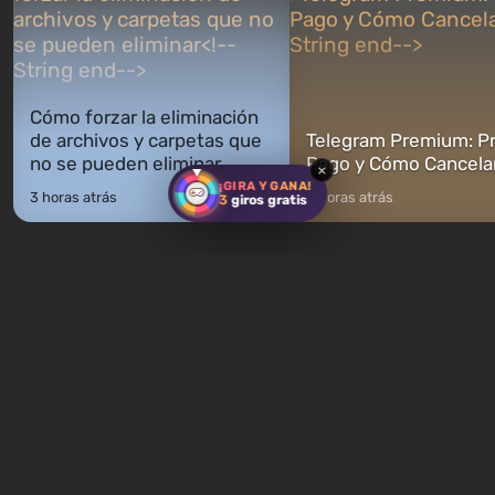
Cómo forzar la eliminación
de archivos y carpetas que
Telegram Premium: Pr
no se pueden eliminar
Pago y Cómo Cancela
×
¡GIRA Y GANA!
3 horas atrás
3 horas atrás
3
giros gratis
Nuevas pruebas cada semana
Cuestionario: ¿Qué
¡Cuestionario: Eres Skynet.
personaje de Romanc
¡Inicia el Día del Juicio y
eres? ¡Encuentra tu p