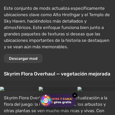
Este conjunto de mods actualiza específicamente
ubicaciones clave como Alto Hrothgar y el Templo de
Sky Haven, haciéndolos más detallados y
atmosféricos. Este enfoque funciona bien junto a
grandes paquetes de texturas si deseas que las
ubicaciones importantes de la historia se destaquen
y se vean aún más memorables.
Descargar mod
Skyrim Flora Overhaul — vegetación mejorada
×
Skyrim Flora Overhaul da una gran actualización a la
¡GIRA Y GANA!
3
giros gratis
flora del juego: la hierba, los árboles, los arbustos y
otras plantas se ven mucho más ricas y vivas. Con