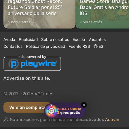
regalando Ghost Recon:
Games Store: Una guí
Future Soldier por el 25º
Babel Gratis en Andro
aniversario de la serie
iOS
6 horas atrás
7 horas atrás
Ayuda
Publicidad
Sobre nosotros
Equipo
Vacantes
Contactos
Política de privacidad
Fuente RSS
ES
Advertise on this site.
© 2011 - 2026 VGTimes
×
Versión completa
¡GIRA Y GANA!
3
giros gratis
Notificaciones push de noticias:
desactivados
Activar