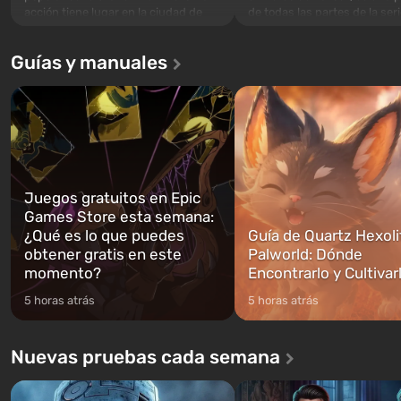
acción tiene lugar en la ciudad de
de todas las partes de la seri
Los Santos, que ya fue apreciada en
excepción. Los eventos com
Grand Theft Auto: San Andreas . Por
en el Refugio 76, el primero 
Guías y manuales
primera vez, el juego contará la
construidos. Este, según la 
historia de tres personajes: Michael,
los especialistas de Vault-Te
Trevor y Franklin, entre los cuales
abrirse primero después de
podrás cambi...
caigan las bombas n...
Juegos gratuitos en Epic
Games Store esta semana:
¿Qué es lo que puedes
Guía de Quartz Hexoli
obtener gratis en este
Palworld: Dónde
momento?
Encontrarlo y Cultivar
5 horas atrás
5 horas atrás
Nuevas pruebas cada semana