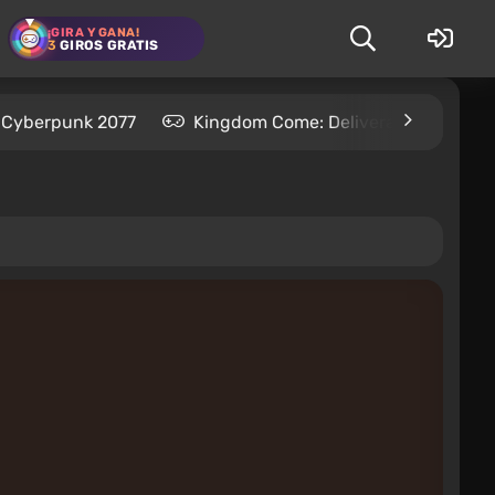
¡GIRA Y GANA!
3
GIROS GRATIS
Cyberpunk 2077
Kingdom Come: Deliverance 2