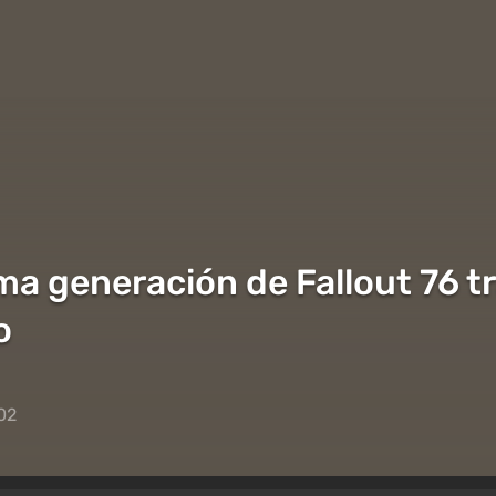
ima generación de Fallout 76 t
o
02