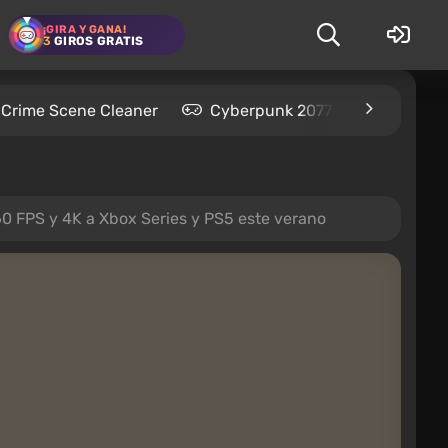
¡GIRA Y GANA!
3
GIROS GRATIS
Crime Scene Cleaner
Cyberpunk 2077
Kingdom
 60 FPS y 4K a Xbox Series y PS5 este verano