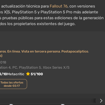
actualización técnica para
Fallout 76
, con versiones
s X|S, PlayStation 5 y PlayStation 5 Pro más adelante
s pruebas públicas para estas ediciones de la generación
dos los propietarios existentes del juego.
aros
,
En línea
,
Vista en tercera persona
,
Postapocalíptico
,
p)
2018
tion 4, PC, PlayStation 5, Xbox Series X/S
3/10
Metacritic
51/100
Todas las ofertas
desde €0.17