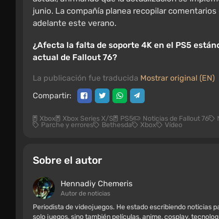
junio. La compañía planea recopilar comentarios 
adelante este verano.
¿Afecta la falta de soporte 4K en el PS5 están
actual de Fallout 76?
La publicación fue traducida
Mostrar original (EN)
Compartir:
Xbox
Xbox Series X/S
PS5
Noticias de Fallout 76
Parche y errores
Bethesda
Xbox
Vídeo
Sobre el autor
Hennadiy Chemеris
Autor de noticias
Periodista de videojuegos. He estado escribiendo noticias
solo juegos, sino también películas, anime, cosplay, tecnolog