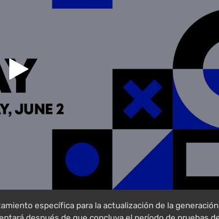
miento específica para la actualización de la generación
mentará después de que concluya el período de pruebas d