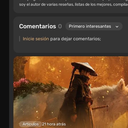
soy el autor de varias reseñas, listas de los mejores, compil
varios recuerdos de jugadores, incluyendo figuras, carteles
retro. He estado jugando desde principios de los 2000 en PC
Comentarios
0
Inicie sesión
para dejar comentarios;
Artículos
21 hora atrás