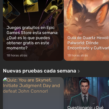
podrás cambi...
caigan las bombas n...
Juegos gratuitos en Epic
Games Store esta semana:
¿Qué es lo que puedes
Guía de Quartz Hexoli
obtener gratis en este
Palworld: Dónde
momento?
Encontrarlo y Cultivar
18 horas atrás
18 horas atrás
Nuevas pruebas cada semana
Cuestionario: ¿Qué