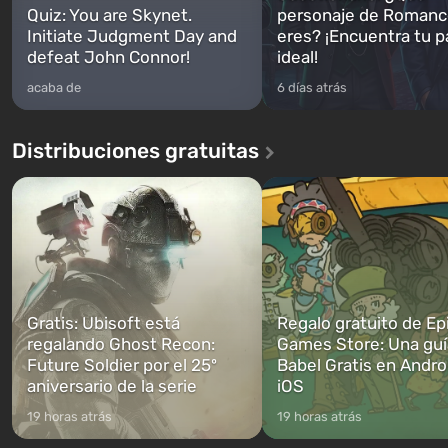
Quiz: You are Skynet.
personaje de Romanc
Initiate Judgment Day and
eres? ¡Encuentra tu p
defeat John Connor!
ideal!
acaba de
6 días atrás
Distribuciones gratuitas
Gratis: Ubisoft está
Regalo gratuito de Ep
regalando Ghost Recon:
Games Store: Una guí
Future Soldier por el 25º
Babel Gratis en Andro
aniversario de la serie
iOS
19 horas atrás
19 horas atrás