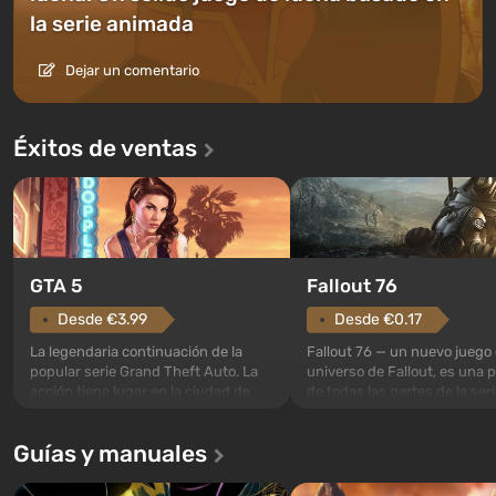
la serie animada
Dejar un comentario
Éxitos de ventas
GTA 5
Fallout 76
Desde €3.99
Desde €0.17
La legendaria continuación de la
Fallout 76 — un nuevo juego 
popular serie Grand Theft Auto. La
universo de Fallout, es una 
acción tiene lugar en la ciudad de
de todas las partes de la seri
Los Santos, que ya fue apreciada en
excepción. Los eventos com
Grand Theft Auto: San Andreas . Por
en el Refugio 76, el primero 
Guías y manuales
primera vez, el juego contará la
construidos. Este, según la 
historia de tres personajes: Michael,
los especialistas de Vault-Te
Trevor y Franklin, entre los cuales
abrirse primero después de