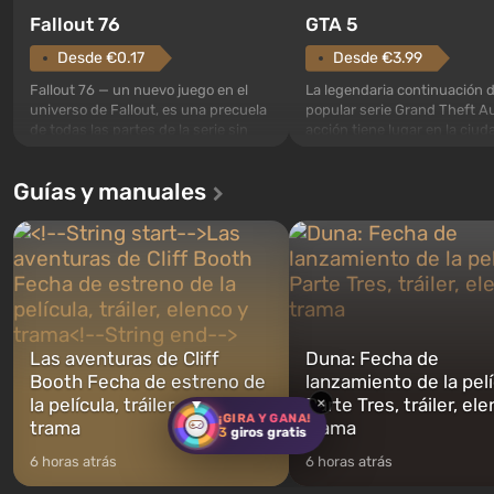
GTA 5
Fallout 76
Desde €3.99
Desde €0.17
La legendaria continuación d
Fallout 76 — un nuevo juego en el
popular serie Grand Theft Au
universo de Fallout, es una precuela
acción tiene lugar en la ciud
de todas las partes de la serie sin
Los Santos, que ya fue apre
excepción. Los eventos comienzan
Grand Theft Auto: San Andre
en el Refugio 76, el primero de los
Guías y manuales
primera vez, el juego contará
construidos. Este, según la idea de
historia de tres personajes: 
los especialistas de Vault-Tec, debe
Trevor y Franklin, entre los 
abrirse primero después de que
podrás cambi...
caigan las bombas n...
Las aventuras de Cliff
Duna: Fecha de
Booth Fecha de estreno de
lanzamiento de la pelí
la película, tráiler, elenco y
Parte Tres, tráiler, el
×
¡GIRA Y GANA!
trama
trama
3
giros gratis
6 horas atrás
6 horas atrás