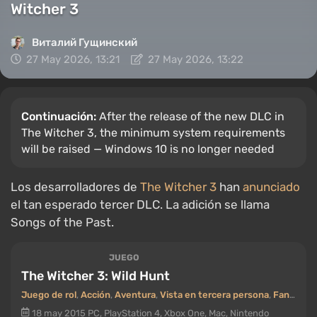
Witcher 3
Виталий Гущинский
27 May 2026, 13:21
27 May 2026, 13:22
Continuación:
After the release of the new DLC in
The Witcher 3, the minimum system requirements
will be raised — Windows 10 is no longer needed
Los desarrolladores de
The Witcher 3
han
anunciado
el tan esperado tercer DLC. La adición se llama
Songs of the Past.
JUEGO
The Witcher 3: Wild Hunt
Juego de rol
,
Acción
,
Aventura
,
Vista en tercera persona
,
Fantasía / medieval
18 may 2015
PC, PlayStation 4, Xbox One, Mac, Nintendo