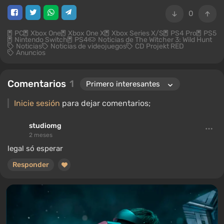
0
PC
Xbox One
Xbox One X
Xbox Series X/S
PS4 Pro
PS5
Nintendo Switch
PS4
Noticias de The Witcher 3: Wild Hunt
Noticias
Noticias de videojuegos
CD Projekt RED
Anuncios
Comentarios
1
Inicie sesión
para dejar comentarios;
studiomg
2 meses
legal só esperar
Responder