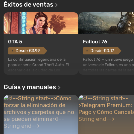
Éxitos de ventas
GTA 5
Fallout 76
Desde €3.99
Desde €0.17
La continuación legendaria de la
Fallout 76 — un nuevo juego 
popular serie Grand Theft Auto. El
universo de Fallout, es una 
escenario es la ciudad de Los
de todas las partes de la seri
Santos, que ya conquistó a los
excepción. Los eventos com
jugadores en Grand Theft Auto: San
en el Refugio 76, el primero 
Guías y manuales
Andreas . Por primera vez, el juego
construidos. Este, según la 
narra la historia de tres personajes:
los especialistas de Vault-Te
Michael, Trevor y Franklin, entre los
abrirse primero después de
cuales podrás cambi...
caigan las bombas n...