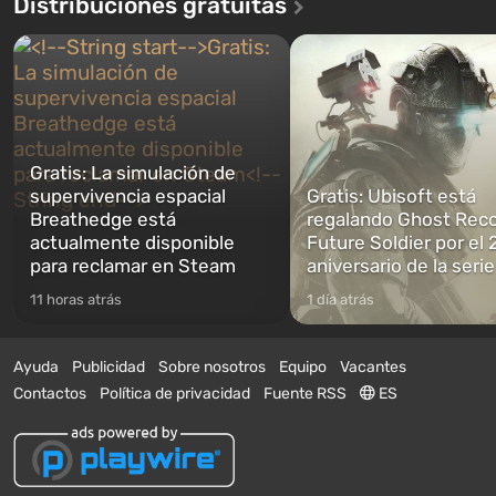
Distribuciones gratuitas
Gratis: La simulación de
supervivencia espacial
Gratis: Ubisoft está
Breathedge está
regalando Ghost Reco
actualmente disponible
Future Soldier por el 
para reclamar en Steam
aniversario de la serie
11 horas atrás
1 día atrás
Ayuda
Publicidad
Sobre nosotros
Equipo
Vacantes
Contactos
Política de privacidad
Fuente RSS
ES