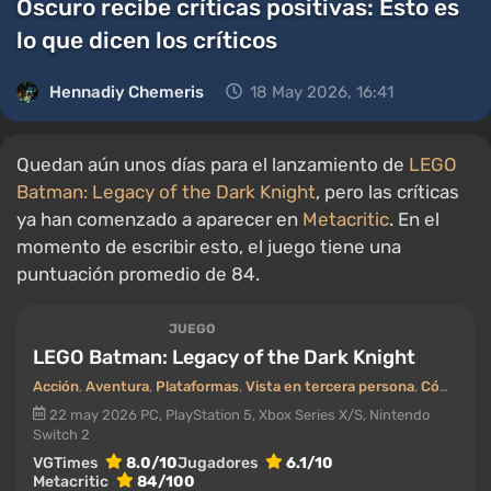
Oscuro recibe críticas positivas: Esto es
lo que dicen los críticos
Hennadiy Chemеris
18 May 2026, 16:41
Quedan aún unos días para el lanzamiento de
LEGO
Batman: Legacy of the Dark Knight
, pero las críticas
ya han comenzado a aparecer en
Metacritic
. En el
momento de escribir esto, el juego tiene una
puntuación promedio de 84.
JUEGO
LEGO Batman: Legacy of the Dark Knight
Acción
,
Aventura
,
Plataformas
,
Vista en tercera persona
,
Cómics
,
C
22 may 2026
PC, PlayStation 5, Xbox Series X/S, Nintendo
Switch 2
VGTimes
8.0/10
Jugadores
6.1/10
Metacritic
84/100