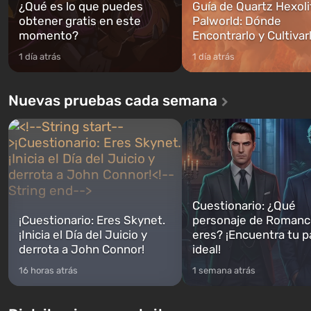
¿Qué es lo que puedes
Guía de Quartz Hexoli
obtener gratis en este
Palworld: Dónde
momento?
Encontrarlo y Cultivar
1 día atrás
1 día atrás
Nuevas pruebas cada semana
Cuestionario: ¿Qué
¡Cuestionario: Eres Skynet.
personaje de Romanc
¡Inicia el Día del Juicio y
eres? ¡Encuentra tu p
derrota a John Connor!
ideal!
16 horas atrás
1 semana atrás