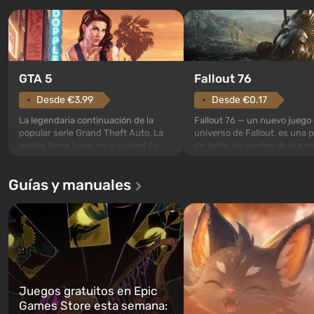
GTA 5
Fallout 76
Desde €3.99
Desde €0.17
La legendaria continuación de la
Fallout 76 — un nuevo juego 
popular serie Grand Theft Auto. La
universo de Fallout, es una 
acción tiene lugar en la ciudad de
de todas las partes de la seri
Los Santos, que ya fue apreciada en
excepción. Los eventos com
Grand Theft Auto: San Andreas . Por
en el Refugio 76, el primero 
Guías y manuales
primera vez, el juego contará la
construidos. Este, según la 
historia de tres personajes: Michael,
los especialistas de Vault-Te
Trevor y Franklin, entre los cuales
abrirse primero después de
podrás cambi...
caigan las bombas n...
Juegos gratuitos en Epic
Games Store esta semana: