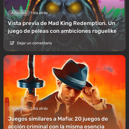
Artículos
1 día atrás
Vista previa de Mad King Redemption. Un
juego de peleas con ambiciones roguelike
Dejar un comentario
Artículos
1 día atrás
Juegos similares a Mafia: 20 juegos de
acción criminal con la misma esencia