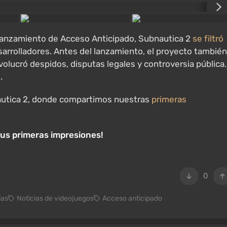
l lanzamiento de Acceso Anticipado, Subnautica 2
se filtró
sarrolladores. Antes del lanzamiento, el proyecto también
volucró despidos, disputas legales y controversia pública.
o
.
nautica 2, donde compartimos nuestras
primeras
us primeras impresiones!
0
ias
Noticias de videojuegos
Acceso anticipado