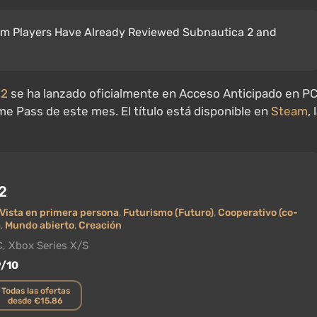
team Players Have Already Reviewed Subnautica 2 and
 2
se ha lanzado oficialmente en Acceso Anticipado en P
me Pass de este mes. El título está disponible en
Steam
, 
2
Vista en primera persona
,
Futurismo (Futuro)
,
Cooperativo (co-
a
,
Mundo abierto
,
Creación
, Xbox Series X/S
9/10
Todas las ofertas
desde €15.86