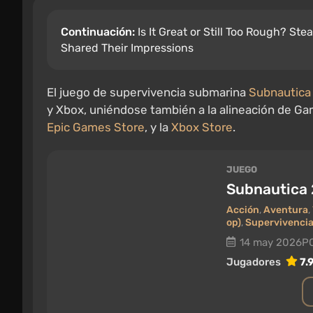
Continuación:
Is It Great or Still Too Rough? S
Shared Their Impressions
El juego de supervivencia submarina
Subnautica
y Xbox, uniéndose también a la alineación de Ga
Epic Games Store
, y la
Xbox Store
.
JUEGO
Subnautica 
Acción
,
Aventura
,
op)
,
Supervivenci
14 may 2026
PC
Jugadores
7.