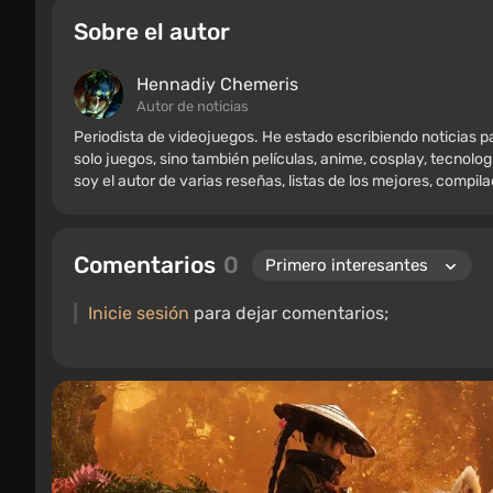
Sobre el autor
Hennadiy Chemеris
Autor de noticias
Periodista de videojuegos. He estado escribiendo noticias
solo juegos, sino también películas, anime, cosplay, tecnolog
soy el autor de varias reseñas, listas de los mejores, compil
varios recuerdos de jugadores, incluyendo figuras, carteles
retro. He estado jugando desde principios de los 2000 en PC
Comentarios
0
Inicie sesión
para dejar comentarios;