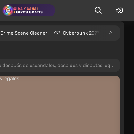
¡GIRA Y GANA!
3
GIROS GRATIS
Crime Scene Cleaner
Cyberpunk 2077
Kingdom
después de escándalos, despidos y disputas legales