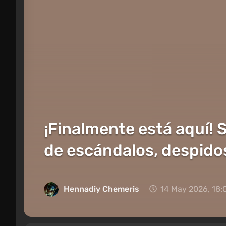
¡Finalmente está aquí!
de escándalos, despidos
Hennadiy Chemеris
14 May 2026, 18: