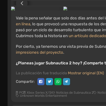
Vale la pena señalar que solo dos días antes de
en línea
, lo que provocó una respuesta de los de
pasó por un ciclo de desarrollo turbulento que in
Cubrimos toda la historia en
un artículo dedicad
Por cierto, ya tenemos una vista previa de Sub
impresiones del proyecto
.
¿Planeas jugar Subnautica 2 hoy? ¡Comparte t
La publicación fue traducida
Mostrar original (EN)
Compartir:
PC
Xbox Series X/S
Noticias de Subnautica 2
Notic
Unknown Worlds Entertainment