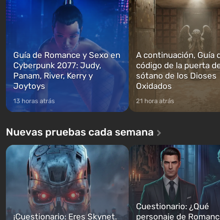
cuales podrás cambi...
caigan las bombas n...
Guía de Romance y Sexo en
A continuación, Guía 
Cyberpunk 2077: Judy,
código de la puerta de
Panam, River, Kerry y
sótano de los Dioses
Joytoys
Oxidados
13 horas atrás
21 hora atrás
Nuevas pruebas cada semana
Cuestionario: ¿Qué
¡Cuestionario: Eres Skynet.
personaje de Romanc