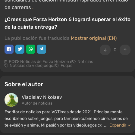
de carreras
.
¿Crees que Forza Horizon 6 logrará superar el éxito
de la quinta entrega?
La publicación fue traducida
Mostrar original (EN)
0
PC
Noticias de Forza Horizon 6
Noticias
Noticias de videojuegos
Fugas
Sobre el autor
Vladislav Nikolaev
Autor de noticias
Escritor de noticias para VGTimes desde 2021. Principalmente
escribiendo sobre juegos, pero también cubriendo cine, series de
televisión y anime. Mi pasión por los videojuegos comenzó a
...
Expandir
mediados de la década de 2000. Principalmente juego en PC, y