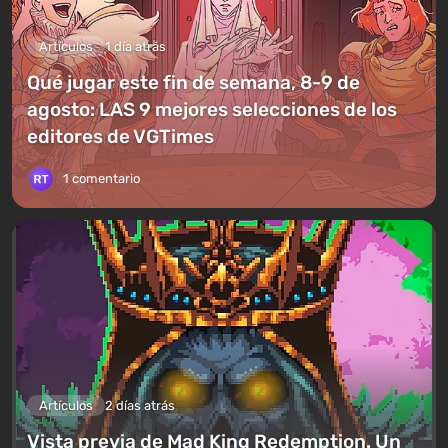
Artículos
1 día atrás
Qué jugar este fin de semana, 8-9 de
agosto: LAS 9 mejores selecciones de los
editores de VGTimes
1 comentario
Artículos
2 días atrás
Vista previa de Mad King Redemption. Un