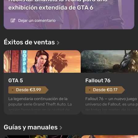
exhibición extendida de GTA 6
Dejar un comentario
Éxitos de ventas
GTA 5
Fallout 76
Desde €3.99
Desde €0.17
La legendaria continuación de la
Fallout 76 — un nuevo juego 
popular serie Grand Theft Auto. La
universo de Fallout, es una 
acción tiene lugar en la ciudad de
de todas las partes de la seri
Los Santos, que ya fue apreciada en
excepción. Los eventos com
Grand Theft Auto: San Andreas . Por
en el Refugio 76, el primero 
Guías y manuales
primera vez, el juego contará la
construidos. Este, según la 
historia de tres personajes: Michael,
los especialistas de Vault-Te
Trevor y Franklin, entre los cuales
abrirse primero después de