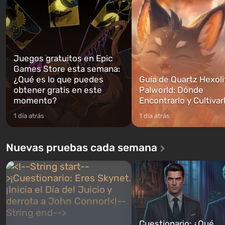
podrás cambi...
caigan las bombas n...
Juegos gratuitos en Epic
Games Store esta semana:
¿Qué es lo que puedes
Guía de Quartz Hexoli
obtener gratis en este
Palworld: Dónde
momento?
Encontrarlo y Cultivar
1 día atrás
1 día atrás
Nuevas pruebas cada semana
Cuestionario: ¿Qué