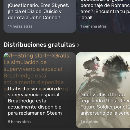
¡Cuestionario: Eres Skynet.
personaje de Romanc
¡Inicia el Día del Juicio y
eres? ¡Encuentra tu p
derrota a John Connor!
ideal!
14 horas atrás
1 semana atrás
Distribuciones gratuitas
Gratis: La simulación de
supervivencia espacial
Gratis: Ubisoft está
Breathedge está
regalando Ghost Reco
actualmente disponible
Future Soldier por el 
para reclamar en Steam
aniversario de la serie
8 horas atrás
1 día atrás