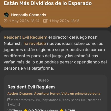
Están Más Divididos de lo Esperado
Hennadiy Chemеris
1 May 2026, 18:14
1 May 2026, 18:15
Resident Evil Requiem
el director del juego Koshi
Nakanishi
ha revelado
nuevas ideas sobre cómo los
jugadores están eligiendo su perspectiva de cámara
en diferentes partes del juego, y las estadísticas
varían más de lo que podrías pensar dependiendo del
personaje y la plataforma.
JUEGO
Resident Evil Requiem
Acción
,
Disparos
,
Aventura
,
Horror
,
Vista en primera persona
27 febrero 2026
PC, PlayStation 5, Xbox Series X/S, Nintendo
Switch 2
VGTimes
9.0/10
Jugadores
8.7/10