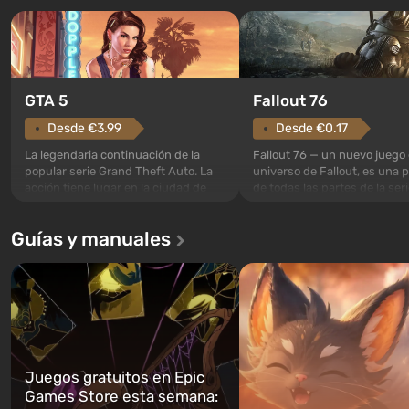
GTA 5
Fallout 76
Desde €3.99
Desde €0.17
La legendaria continuación de la
Fallout 76 — un nuevo juego 
popular serie Grand Theft Auto. La
universo de Fallout, es una 
acción tiene lugar en la ciudad de
de todas las partes de la seri
Los Santos, que ya fue apreciada en
excepción. Los eventos com
Grand Theft Auto: San Andreas . Por
en el Refugio 76, el primero 
Guías y manuales
primera vez, el juego contará la
construidos. Este, según la 
historia de tres personajes: Michael,
los especialistas de Vault-Te
Trevor y Franklin, entre los cuales
abrirse primero después de
podrás cambi...
caigan las bombas n...
Juegos gratuitos en Epic
Games Store esta semana: