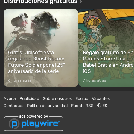
Distribuciones gratuitas
Gratis: Ubisoft está
Regalo gratuito de Ep
regalando Ghost Recon:
Games Store: Una guí
Future Soldier por el 25º
Babel Gratis en Andro
aniversario de la serie
iOS
6 horas atrás
7 horas atrás
Ayuda
Publicidad
Sobre nosotros
Equipo
Vacantes
Contactos
Política de privacidad
Fuente RSS
ES