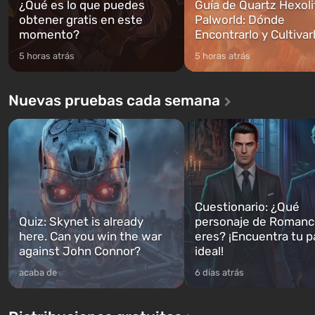
¿Qué es lo que puedes
Guía de Quartz Hexoli
obtener gratis en este
Palworld: Dónde
momento?
Encontrarlo y Cultivar
5 horas atrás
5 horas atrás
Nuevas pruebas cada semana
Cuestionario: ¿Qué
Quiz: Skynet is already
personaje de Romanc
here. Can you win the war
eres? ¡Encuentra tu p
against John Connor?
ideal!
acaba de
6 días atrás