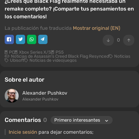
¿Crees que Black Flag realmente necesitaba un
remake completo? ¡Comparte tus pensamientos en
los comentarios!
La publicación fue traducida
Mostrar original (EN)
0
PC
Xbox Series X/S
PS5
Noticias de Assassin's Creed Black Flag Resynced
Noticias
Ubisoft
Noticias de videojuegos
Sobre el autor
Alexander Pushkov
Alexander Pushkov
Comentarios
0
Inicie sesión
para dejar comentarios;