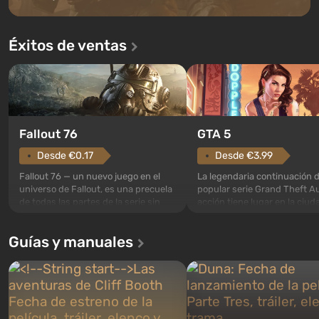
Éxitos de ventas
GTA 5
Fallout 76
Desde €3.99
Desde €0.17
La legendaria continuación d
Fallout 76 — un nuevo juego en el
popular serie Grand Theft Au
universo de Fallout, es una precuela
acción tiene lugar en la ciud
de todas las partes de la serie sin
Los Santos, que ya fue apre
excepción. Los eventos comienzan
Grand Theft Auto: San Andre
en el Refugio 76, el primero de los
Guías y manuales
primera vez, el juego contará
construidos. Este, según la idea de
historia de tres personajes: 
los especialistas de Vault-Tec, debe
Trevor y Franklin, entre los 
abrirse primero después de que
podrás cambi...
caigan las bombas n...