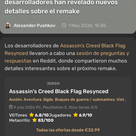
desarrolladores han revelado nuevos
detalles sobre el remake
Alexander Pushkov
1 May 2026, 15:45
Los desarrolladores de
Assassin’s Creed Black Flag
Resynced
llevaron a cabo una
sesión de preguntas y
respuestas
en Reddit, donde compartieron muchos
detalles interesantes sobre el próximo remake.
JUEGO
Assassin's Creed Black Flag Resynced
Acción
,
Aventura
,
Sigilo
,
Buques de guerra / submarinos
,
Vista en tercera persona
9 julio 2026
PC, PlayStation 5, Xbox Series X/S
VGTimes
6.8/10
Jugadores
6.9/10
Metacritic
83/100
Todas las ofertas desde €32.99