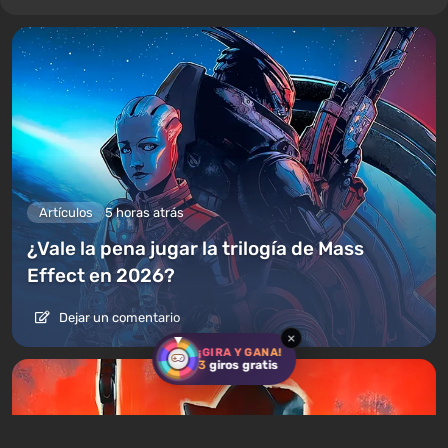
Artículos
5 horas atrás
¿Vale la pena jugar la trilogía de Mass
Effect en 2026?
Dejar un comentario
×
¡GIRA Y GANA!
3
giros gratis