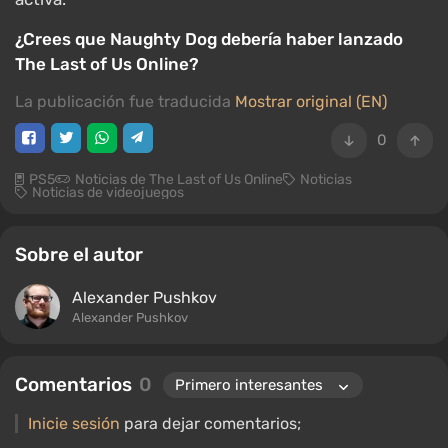
¿Crees que Naughty Dog debería haber lanzado
The Last of Us Online?
La publicación fue traducida
Mostrar original (EN)
0
PS5
Noticias de The Last of Us Online
Noticias
Noticias de videojuegos
Sobre el autor
Alexander Pushkov
Alexander Pushkov
Comentarios
0
Inicie sesión
para dejar comentarios;