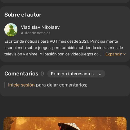
Sobre el autor
Vladislav Nikolaev
Autor de noticias
Escritor de noticias para VGTimes desde 2021. Principalmente
escribiendo sobre juegos, pero también cubriendo cine, series de
televisión y anime. Mi pasión por los videojuegos comenzó a
...
Expandir
mediados de la década de 2000. Principalmente juego en PC, y
disfruto especialmente de los RPG y los shooters. Algunos de mis
Comentarios
0
títulos favoritos de todos los tiempos incluyen Fallout,
S.T.A.L.K.E.R., Borderlands y The Witcher.
Inicie sesión
para dejar comentarios;