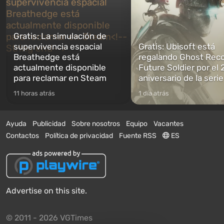
Gratis: La simulación de
supervivencia espacial
Gratis: Ubisoft está
Breathedge está
regalando Ghost Reco
actualmente disponible
Future Soldier por el 
para reclamar en Steam
aniversario de la serie
11 horas atrás
1 día atrás
Ayuda
Publicidad
Sobre nosotros
Equipo
Vacantes
Contactos
Política de privacidad
Fuente RSS
ES
Advertise on this site.
© 2011 - 2026 VGTimes