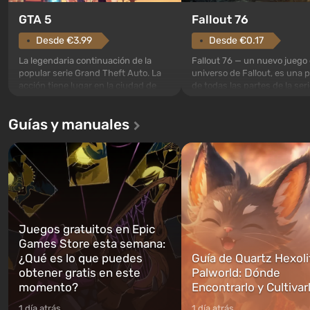
GTA 5
Fallout 76
Desde €3.99
Desde €0.17
La legendaria continuación de la
Fallout 76 — un nuevo juego 
popular serie Grand Theft Auto. La
universo de Fallout, es una 
acción tiene lugar en la ciudad de
de todas las partes de la seri
Los Santos, que ya fue apreciada en
excepción. Los eventos com
Grand Theft Auto: San Andreas . Por
en el Refugio 76, el primero 
Guías y manuales
primera vez, el juego contará la
construidos. Este, según la 
historia de tres personajes: Michael,
los especialistas de Vault-Te
Trevor y Franklin, entre los cuales
abrirse primero después de
podrás cambi...
caigan las bombas n...
Juegos gratuitos en Epic
Games Store esta semana:
¿Qué es lo que puedes
Guía de Quartz Hexoli
obtener gratis en este
Palworld: Dónde
momento?
Encontrarlo y Cultivar
1 día atrás
1 día atrás