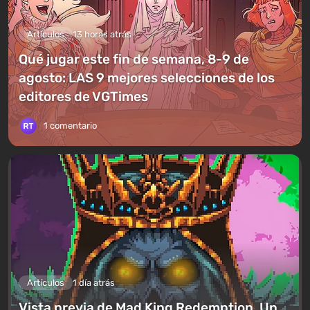
Artículos
13 horas atrás
Qué jugar este fin de semana, 8-9 de
agosto: LAS 9 mejores selecciones de los
editores de VGTimes
1 comentario
Artículos
1 día atrás
Vista previa de Mad King Redemption. Un