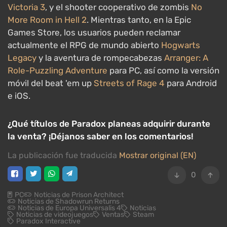
Victoria 3
, y el shooter cooperativo de zombis
No
More Room in Hell 2
. Mientras tanto, en la Epic
Games Store, los usuarios pueden reclamar
actualmente el RPG de mundo abierto
Hogwarts
Legacy
y la aventura de rompecabezas
Arranger: A
Role-Puzzling Adventure
para PC, así como la versión
móvil del beat 'em up
Streets of Rage 4
para Android
e iOS.
¿Qué títulos de Paradox planeas adquirir durante
la venta? ¡Déjanos saber en los comentarios!
La publicación fue traducida
Mostrar original (EN)
0
PC
Noticias de Prison Architect
Noticias de Shadowrun Returns
Noticias de Europa Universalis 4
Noticias
Noticias de videojuegos
Ventas
Steam
Paradox Interactive