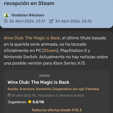
recepción en Steam
Vladislav Nikolaev
30 Abril 2026, 23:31
30 Abril 2026, 23:32
Winx Club: The Magic is Back
, el último título basado
en la querida serie animada, se ha lanzado
oficialmente en PC (
Steam
), PlayStation 5 y
Nintendo Switch. Actualmente no hay noticias sobre
una posible versión para Xbox Series X/S.
JUEGO
Winx Club: The Magic is Back
Acción
,
Aventura
,
Isometría
,
Cooperativo (co-op)
,
Fantasía
30 abril 2026
PC, PlayStation 5, Nintendo Switch
Jugadores
5.5/10
Todas las ofertas desde €12.3