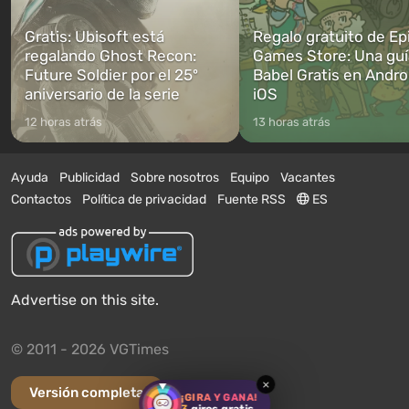
Gratis: Ubisoft está
Regalo gratuito de Ep
regalando Ghost Recon:
Games Store: Una guí
Future Soldier por el 25º
Babel Gratis en Andro
aniversario de la serie
iOS
12 horas atrás
13 horas atrás
Ayuda
Publicidad
Sobre nosotros
Equipo
Vacantes
Contactos
Política de privacidad
Fuente RSS
ES
Advertise on this site.
© 2011 - 2026 VGTimes
×
Versión completa
¡GIRA Y GANA!
3
giros gratis