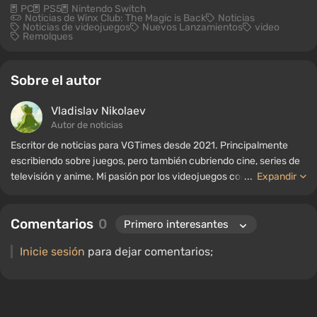
PC
PS5
Nintendo Switch
Noticias de Winx Club: The Magic is Back
Noticias
Noticias de videojuegos
Nuevos Lanzamientos
video
Remolques
Sobre el autor
Vladislav Nikolaev
Autor de noticias
Escritor de noticias para VGTimes desde 2021. Principalmente
escribiendo sobre juegos, pero también cubriendo cine, series de
televisión y anime. Mi pasión por los videojuegos comenzó a
...
Expandir
mediados de la década de 2000. Principalmente juego en PC, y
disfruto especialmente de los RPG y los shooters. Algunos de mis
Comentarios
0
títulos favoritos de todos los tiempos incluyen Fallout,
S.T.A.L.K.E.R., Borderlands y The Witcher.
Inicie sesión
para dejar comentarios;