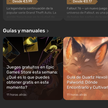
Desde €3.99
Desde €0.17
La legendaria continuación de la
Fallout 76 — un nuevo juego 
popular serie Grand Theft Auto. La
universo de Fallout, es una 
acción tiene lugar en la ciudad de
de todas las partes de la seri
Los Santos, que ya fue apreciada en
excepción. Los eventos com
Grand Theft Auto: San Andreas . Por
en el Refugio 76, el primero 
Guías y manuales
primera vez, el juego contará la
construidos. Este, según la 
historia de tres personajes: Michael,
los especialistas de Vault-Te
Trevor y Franklin, entre los cuales
abrirse primero después de
podrás cambi...
caigan las bombas n...
Juegos gratuitos en Epic
Games Store esta semana:
¿Qué es lo que puedes
Guía de Quartz Hexoli
obtener gratis en este
Palworld: Dónde
momento?
Encontrarlo y Cultivar
11 horas atrás
11 horas atrás