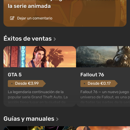
la serie animada
Dejar un comentario
Éxitos de ventas
GTA 5
Fallout 76
Desde €3.99
Desde €0.17
La legendaria continuación de la
Fallout 76 — un nuevo juego 
popular serie Grand Theft Auto. La
universo de Fallout, es una 
acción tiene lugar en la ciudad de
de todas las partes de la seri
Los Santos, que ya fue apreciada en
excepción. Los eventos com
Grand Theft Auto: San Andreas . Por
en el Refugio 76, el primero 
Guías y manuales
primera vez, el juego contará la
construidos. Este, según la 
historia de tres personajes: Michael,
los especialistas de Vault-Te
Trevor y Franklin, entre los cuales
abrirse primero después de