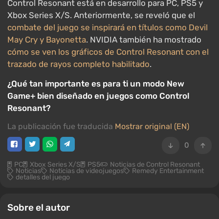
Control Resonant está en desarrollo para PC, PS5 y
Xbox Series X/S. Anteriormente, se reveló que el
combate del juego se inspirará en títulos como Devil
May Cry y Bayonetta
. NVIDIA también ha mostrado
cómo se ven los gráficos de Control Resonant con el
trazado de rayos completo habilitado
.
¿Qué tan importante es para ti un modo New
Game+ bien diseñado en juegos como Control
Resonant?
La publicación fue traducida
Mostrar original (EN)
0
PC
Xbox Series X/S
PS5
Noticias de Control Resonant
Noticias
Noticias de videojuegos
Remedy Entertainment
detalles del juego
Sobre el autor