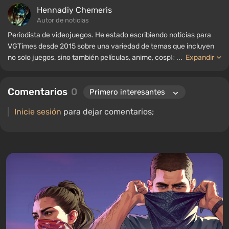
Hennadiy Chemеris
Autor de noticias
Periodista de videojuegos. He estado escribiendo noticias para
VGTimes desde 2015 sobre una variedad de temas que incluyen
no solo juegos, sino también películas, anime, cosplay, tecnología
...
Expandir
de vanguardia, inteligencia artificial, memes y redes sociales.
También soy el autor de varias reseñas, listas de los mejores,
Comentarios
0
compilaciones y otros artículos relacionados con los videojuegos.
Colecciono varios recuerdos de jugadores, incluyendo figuras,
Inicie sesión
para dejar comentarios;
carteles, consolas antiguas y más. Tengo un gran interés en los
videojuegos retro. He estado jugando desde principios de los
2000 en PC y consolas.