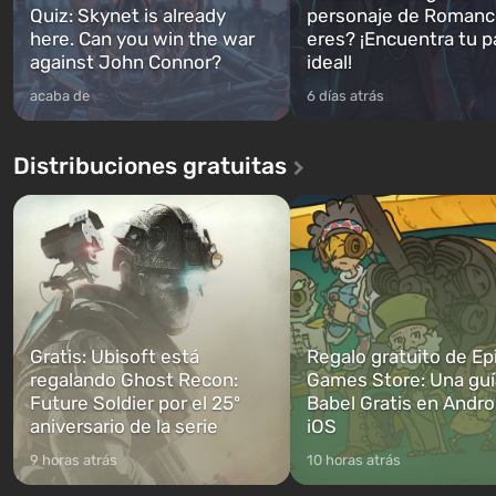
Quiz: Skynet is already
personaje de Romanc
here. Can you win the war
eres? ¡Encuentra tu p
against John Connor?
ideal!
acaba de
6 días atrás
Distribuciones gratuitas
Gratis: Ubisoft está
Regalo gratuito de Ep
regalando Ghost Recon:
Games Store: Una guí
Future Soldier por el 25º
Babel Gratis en Andro
aniversario de la serie
iOS
9 horas atrás
10 horas atrás