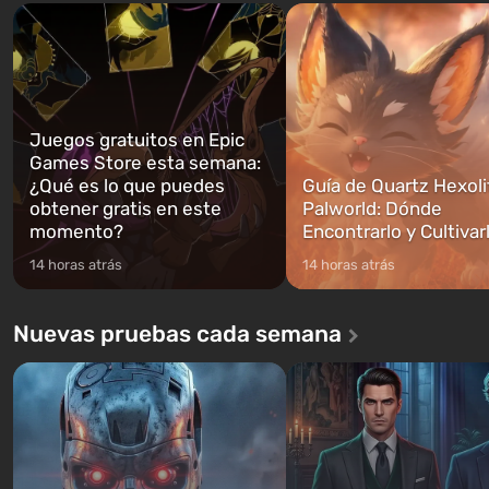
Trevor y Franklin, entre los cuales
abrirse primero después de
podrás cambi...
caigan las bombas n...
Juegos gratuitos en Epic
Games Store esta semana:
¿Qué es lo que puedes
Guía de Quartz Hexoli
obtener gratis en este
Palworld: Dónde
momento?
Encontrarlo y Cultivar
14 horas atrás
14 horas atrás
Nuevas pruebas cada semana