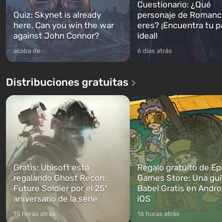
Cuestionario: ¿Qué
Quiz: Skynet is already
personaje de Romanc
here. Can you win the war
eres? ¡Encuentra tu p
against John Connor?
ideal!
acaba de
6 días atrás
Distribuciones gratuitas
Gratis: Ubisoft está
Regalo gratuito de Ep
regalando Ghost Recon:
Games Store: Una guí
Future Soldier por el 25º
Babel Gratis en Andro
aniversario de la serie
iOS
15 horas atrás
16 horas atrás