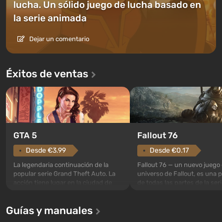
lucha. Un sólido juego de lucha basado en
la serie animada
Dejar un comentario
Éxitos de ventas
GTA 5
Fallout 76
Desde €3.99
Desde €0.17
La legendaria continuación de la
Fallout 76 — un nuevo juego 
popular serie Grand Theft Auto. La
universo de Fallout, es una 
acción tiene lugar en la ciudad de
de todas las partes de la seri
Los Santos, que ya fue apreciada en
excepción. Los eventos com
Grand Theft Auto: San Andreas . Por
en el Refugio 76, el primero 
Guías y manuales
primera vez, el juego contará la
construidos. Este, según la 
historia de tres personajes: Michael,
los especialistas de Vault-Te