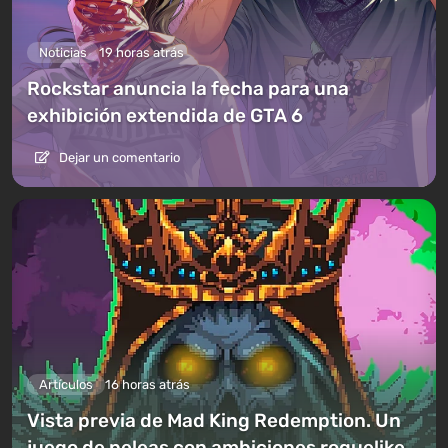
Noticias
19 horas atrás
Rockstar anuncia la fecha para una
exhibición extendida de GTA 6
Dejar un comentario
Artículos
16 horas atrás
Vista previa de Mad King Redemption. Un
juego de peleas con ambiciones roguelike