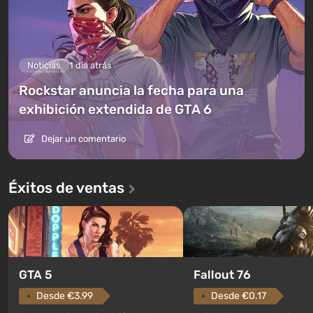
Noticias
1 día atrás
Rockstar anuncia la fecha para una
exhibición extendida de GTA 6
Dejar un comentario
Éxitos de ventas
GTA 5
Fallout 76
Desde €3.99
Desde €0.17