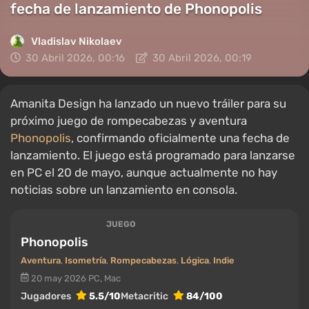
fecha de lanzamiento de Phonopolis
Vladislav Nikolaev
30 Abril 2026, 00:16
30 Abril 2026, 00:19
Amanita Design ha lanzado un nuevo tráiler para su
próximo juego de rompecabezas y aventura
Phonopolis
, confirmando oficialmente una fecha de
lanzamiento. El juego está programado para lanzarse
en PC el 20 de mayo, aunque actualmente no hay
noticias sobre un lanzamiento en consola.
JUEGO
Phonopolis
Aventura
,
Isometría
,
Rompecabezas
,
Lógica
,
Indie
20 may 2026
PC, Mac
Jugadores
5.5/10
Metacritic
84/100