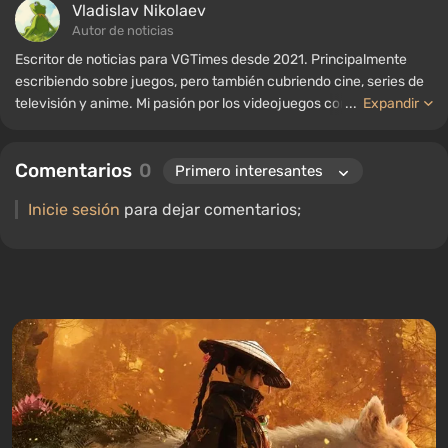
Vladislav Nikolaev
Autor de noticias
Escritor de noticias para VGTimes desde 2021. Principalmente
escribiendo sobre juegos, pero también cubriendo cine, series de
televisión y anime. Mi pasión por los videojuegos comenzó a
...
Expandir
mediados de la década de 2000. Principalmente juego en PC, y
disfruto especialmente de los RPG y los shooters. Algunos de mis
Comentarios
0
títulos favoritos de todos los tiempos incluyen Fallout,
S.T.A.L.K.E.R., Borderlands y The Witcher.
Inicie sesión
para dejar comentarios;