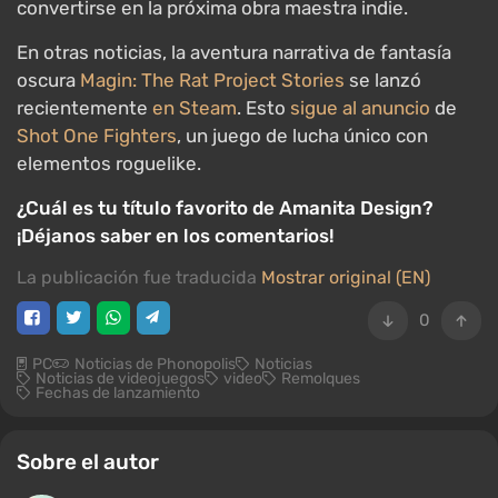
convertirse en la próxima obra maestra indie.
En otras noticias, la aventura narrativa de fantasía
oscura
Magin: The Rat Project Stories
se lanzó
recientemente
en Steam
. Esto
sigue al anuncio
de
Shot One Fighters
, un juego de lucha único con
elementos roguelike.
¿Cuál es tu título favorito de Amanita Design?
¡Déjanos saber en los comentarios!
La publicación fue traducida
Mostrar original (EN)
0
PC
Noticias de Phonopolis
Noticias
Noticias de videojuegos
video
Remolques
Fechas de lanzamiento
Sobre el autor