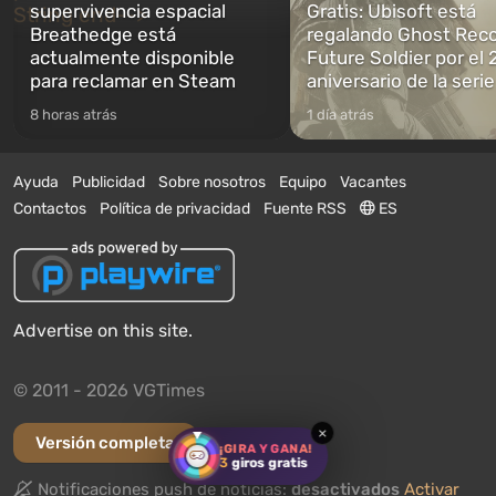
supervivencia espacial
Gratis: Ubisoft está
Breathedge está
regalando Ghost Reco
actualmente disponible
Future Soldier por el 
para reclamar en Steam
aniversario de la serie
8 horas atrás
1 día atrás
Ayuda
Publicidad
Sobre nosotros
Equipo
Vacantes
Contactos
Política de privacidad
Fuente RSS
ES
Advertise on this site.
© 2011 - 2026 VGTimes
×
Versión completa
¡GIRA Y GANA!
3
giros gratis
Notificaciones push de noticias:
desactivados
Activar