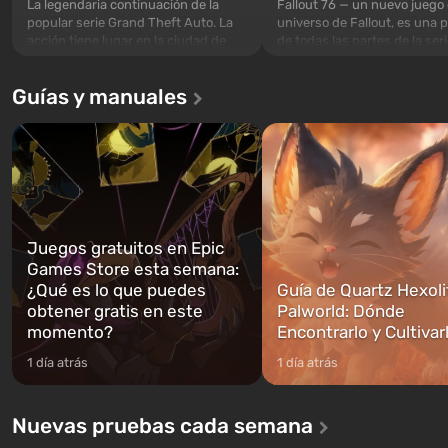
La legendaria continuación de la
Fallout 76 — un nuevo juego 
popular serie Grand Theft Auto. La
universo de Fallout, es una 
acción tiene lugar en la ciudad de
de todas las partes de la seri
Los Santos, que ya fue apreciada en
excepción. Los eventos com
Grand Theft Auto: San Andreas . Por
en el Refugio 76, el primero 
Guías y manuales
primera vez, el juego contará la
construidos. Este, según la 
historia de tres personajes: Michael,
los especialistas de Vault-Te
Trevor y Franklin, entre los cuales
abrirse primero después de
podrás cambi...
caigan las bombas n...
Juegos gratuitos en Epic
Games Store esta semana:
¿Qué es lo que puedes
Guía de Quartz Hexoli
obtener gratis en este
Palworld: Dónde
momento?
Encontrarlo y Cultivar
1 día atrás
1 día atrás
Nuevas pruebas cada semana