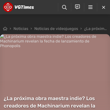
Noticias
Noticias de videojuegos
¿La próxima obra maestra indie? Los creadores de Machinarium revelan la fecha de lanzamiento de Phonopolis
¿La próxima obra maestra indie? Los
creadores de Machinarium revelan la