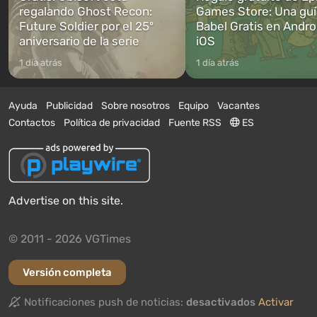
regalando Ghost Recon:
Games Store: Una guí
Future Soldier por el 25º
Babel Gratis en Andro
aniversario de la serie
iOS
1 día atrás
1 día atrás
Ayuda
Publicidad
Sobre nosotros
Equipo
Vacantes
Contactos
Política de privacidad
Fuente RSS
ES
Advertise on this site.
© 2011 - 2026 VGTimes
Versión completa
Notificaciones push de noticias:
desactivados
Activar