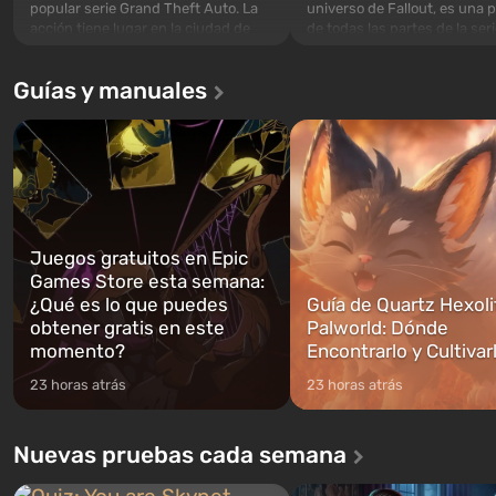
popular serie Grand Theft Auto. La
universo de Fallout, es una 
acción tiene lugar en la ciudad de
de todas las partes de la seri
Los Santos, que ya fue apreciada en
excepción. Los eventos com
Grand Theft Auto: San Andreas . Por
en el Refugio 76, el primero 
Guías y manuales
primera vez, el juego contará la
construidos. Este, según la 
historia de tres personajes: Michael,
los especialistas de Vault-Te
Trevor y Franklin, entre los cuales
abrirse primero después de
podrás cambi...
caigan las bombas n...
Juegos gratuitos en Epic
Games Store esta semana:
¿Qué es lo que puedes
Guía de Quartz Hexoli
obtener gratis en este
Palworld: Dónde
momento?
Encontrarlo y Cultivar
23 horas atrás
23 horas atrás
Nuevas pruebas cada semana