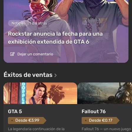
Noticias
1 día atrás
Rockstar anuncia la fecha para una
exhibición extendida de GTA 6
Dejar un comentario
Éxitos de ventas
GTA 5
Fallout 76
Desde €3.99
Desde €0.17
La legendaria continuación de la
Fallout 76 — un nuevo juego 