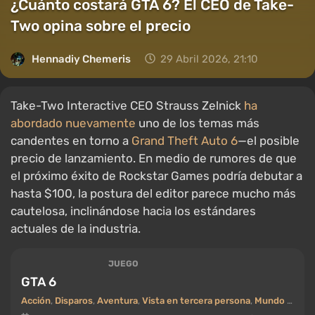
¿Cuánto costará GTA 6? El CEO de Take-
Two opina sobre el precio
Hennadiy Chemеris
29 Abril 2026, 21:10
Take-Two Interactive CEO Strauss Zelnick
ha
abordado nuevamente
uno de los temas más
candentes en torno a
Grand Theft Auto 6
—el posible
precio de lanzamiento. En medio de rumores de que
el próximo éxito de Rockstar Games podría debutar a
hasta $100, la postura del editor parece mucho más
cautelosa, inclinándose hacia los estándares
actuales de la industria.
JUEGO
GTA 6
Acción
,
Disparos
,
Aventura
,
Vista en tercera persona
,
Mundo abierto