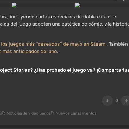
ra, incluyendo cartas especiales de doble cara que
es del juego adoptan una estética de cómic, y la histori
de los juegos más “deseados” de mayo en Steam
. También
s más anticipados del año
.
oject Stories? ¿Has probado el juego ya? ¡Comparte tu
0
as
Noticias de videojuegos
Nuevos Lanzamientos