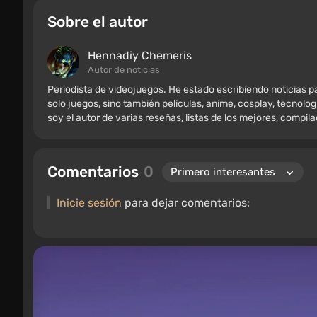
Sobre el autor
Hennadiy Chemеris
Autor de noticias
Periodista de videojuegos. He estado escribiendo noticias
solo juegos, sino también películas, anime, cosplay, tecnolog
soy el autor de varias reseñas, listas de los mejores, compil
varios recuerdos de jugadores, incluyendo figuras, carteles
retro. He estado jugando desde principios de los 2000 en PC
Comentarios
0
Inicie sesión
para dejar comentarios;