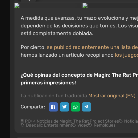
A medida que avanzas, tu mazo evoluciona y mejo
dependen de las decisiones que tomes. Los visual
está completamente doblada.
Por cierto,
se publicó recientemente una lista 
hemos lanzado un artículo recopilando
los juego
¿Qué opinas del concepto de Magin: The Rat Pr
primeras impresiones!
La publicación fue traducida
Mostrar original (EN)
Compartir:
PC
Noticias de Magin: The Rat Project Stories
Notici
Daedalic Entertainment
Vídeo
Remolques