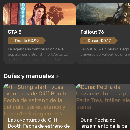
GTA 5
Fallout 76
Desde €3.99
Desde €0.17
La legendaria continuación de la
Fallout 76 — un nuevo juego 
popular serie Grand Theft Auto. La
universo de Fallout, es una 
acción tiene lugar en la ciudad de
de todas las partes de la seri
Los Santos, que ya fue apreciada en
excepción. Los eventos com
Grand Theft Auto: San Andreas . Por
en el Refugio 76, el primero 
Guías y manuales
primera vez, el juego contará la
construidos. Este, según la 
historia de tres personajes: Michael,
los especialistas de Vault-Te
Trevor y Franklin, entre los cuales
abrirse primero después de
podrás cambi...
caigan las bombas n...
Las aventuras de Cliff
Duna: Fecha de
Booth Fecha de estreno de
lanzamiento de la pelí