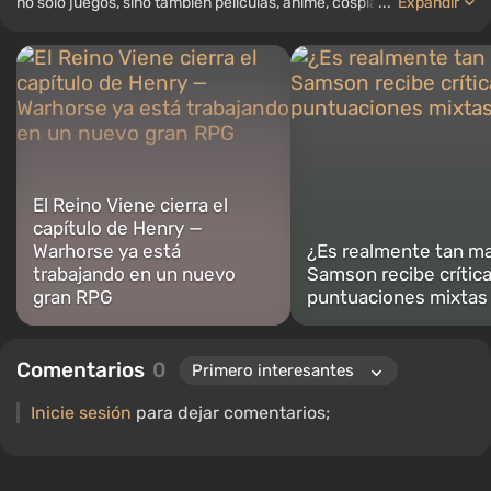
no solo juegos, sino también películas, anime, cosplay, tecnología
...
Expandir
de vanguardia, inteligencia artificial, memes y redes sociales.
También soy el autor de varias reseñas, listas de los mejores,
compilaciones y otros artículos relacionados con los videojuegos.
Colecciono varios recuerdos de jugadores, incluyendo figuras,
carteles, consolas antiguas y más. Tengo un gran interés en los
videojuegos retro. He estado jugando desde principios de los
2000 en PC y consolas.
El Reino Viene cierra el
capítulo de Henry —
Warhorse ya está
¿Es realmente tan m
trabajando en un nuevo
Samson recibe crítica
gran RPG
puntuaciones mixtas
Comentarios
0
Inicie sesión
para dejar comentarios;