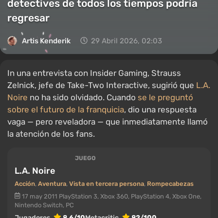
detectives de todos los tiempos podría
regresar
Artis Kenderik
29 Abril 2026, 02:03
In una entrevista con Insider Gaming, Strauss
Zelnick, jefe de Take-Two Interactive, sugirió que
L.A.
Noire
no ha sido olvidado. Cuando
se le preguntó
sobre el futuro de la franquicia
, dio una respuesta
vaga — pero reveladora — que inmediatamente llamó
la atención de los fans.
JUEGO
L.A. Noire
Acción
,
Aventura
,
Vista en tercera persona
,
Rompecabezas
17 may 2011
PlayStation 3, Xbox 360, PlayStation 4, Xbox One,
Nintendo Switch, PC
Jugadores
8.6/10
Metacritic
82/100