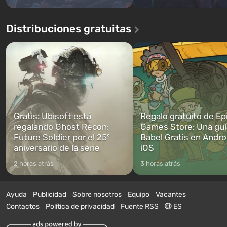
Distribuciones gratuitas
Gratis: Ubisoft está
Regalo gratuito de Ep
regalando Ghost Recon:
Games Store: Una guí
Future Soldier por el 25º
Babel Gratis en Andro
aniversario de la serie
iOS
2 horas atrás
3 horas atrás
Ayuda
Publicidad
Sobre nosotros
Equipo
Vacantes
Contactos
Política de privacidad
Fuente RSS
ES