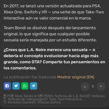
En 2017, se lanzó una versión actualizada para PS4,
Xbox One, Switch y VR — una señal de que Take-Two
Interactive aún ve valor comercial en la marca.
Team Bondi se disolvió después del lanzamiento
original, lo que significa que cualquier posible
secuela sería manejada por un estudio diferente.
¿Crees que L.A. Noire merece una secuela — o
debería el concepto evolucionar hacia algo más
grande, como GTA? Comparte tus pensamientos en
los comentarios.
La publicación fue traducida
Mostrar original (EN)
0
PC
Xbox Series X/S
PS5
Noticias de L.A. Noire
Noticias
Noticias de videojuegos
Take-Two Interactive
Rockstar Games
Strauss Zelnick