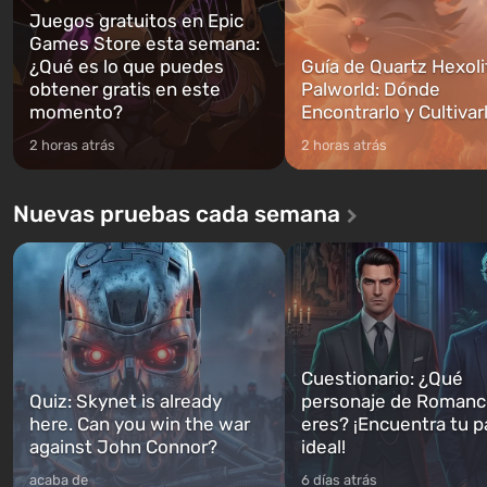
Juegos gratuitos en Epic
Games Store esta semana:
¿Qué es lo que puedes
Guía de Quartz Hexoli
obtener gratis en este
Palworld: Dónde
momento?
Encontrarlo y Cultivar
2 horas atrás
2 horas atrás
Nuevas pruebas cada semana
Cuestionario: ¿Qué
Quiz: Skynet is already
personaje de Romanc
here. Can you win the war
eres? ¡Encuentra tu p
against John Connor?
ideal!
acaba de
6 días atrás