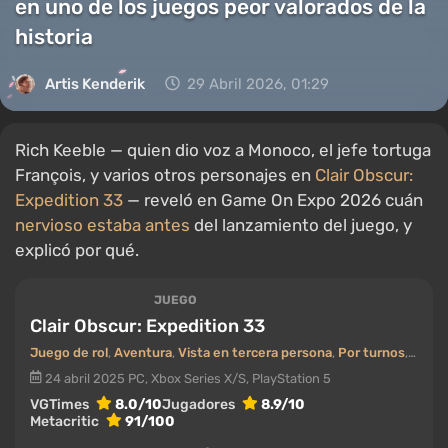
en uno de los juegos peor valorados de la
historia
Artis Kenderik
29 Abril 2026, 01:29
Rich Keeble — quien dio voz a Monoco, el jefe tortuga
François, y varios otros personajes en
Clair Obscur:
Expedition 33
— reveló en Game On Expo 2026 cuán
nervioso estaba antes
del lanzamiento del juego, y
explicó por qué.
JUEGO
Clair Obscur: Expedition 33
Juego de rol
,
Aventura
,
Vista en tercera persona
,
Por turnos
,
Posta
24 abril 2025
PC, Xbox Series X/S, PlayStation 5
VGTimes
8.0/10
Jugadores
8.9/10
Metacritic
91/100