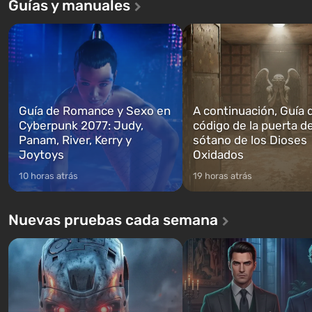
Guías y manuales
Andreas . Por primera vez, el juego
construidos. Este, según la 
narra la historia de tres personajes:
los especialistas de Vault-Te
Michael, Trevor y Franklin, entre los
abrirse primero después de
cuales podrás cambi...
caigan las bombas n...
Guía de Romance y Sexo en
A continuación, Guía 
Cyberpunk 2077: Judy,
código de la puerta de
Panam, River, Kerry y
sótano de los Dioses
Joytoys
Oxidados
10 horas atrás
19 horas atrás
Nuevas pruebas cada semana