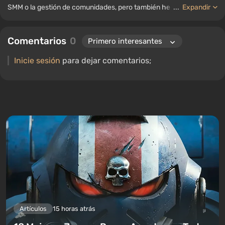
SMM o la gestión de comunidades, pero también he trabajado
...
Expandir
como autor de noticias, recopilando guías y listas para el portal
WePlay.
Comentarios
0
Inicie sesión
para dejar comentarios;
Artículos
15 horas atrás