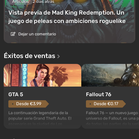
Artículos
2 días atrás
Vista previa de Mad King Redemption. Un
juego de peleas con ambiciones roguelike
Dejar un comentario
Éxitos de ventas
GTA 5
Fallout 76
Desde €3.99
Desde €0.17
La continuación legendaria de la
Fallout 76 — un nuevo juego 
popular serie Grand Theft Auto. El
universo de Fallout, es una 
escenario es la ciudad de Los
de todas las partes de la seri
Santos, que ya conquistó a los
excepción. Los eventos com
jugadores en Grand Theft Auto: San
en el Refugio 76, el primero 