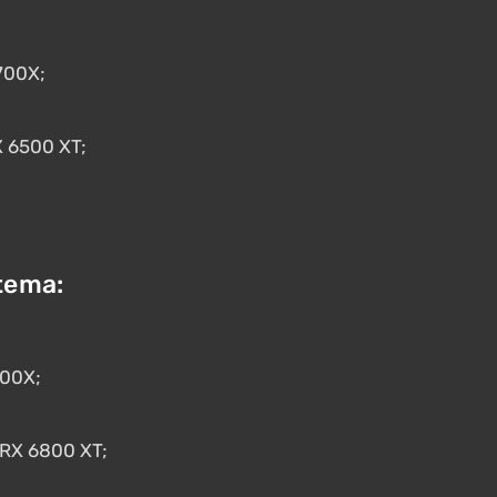
700X;
X 6500 XT;
tema:
700X;
 RX 6800 XT;