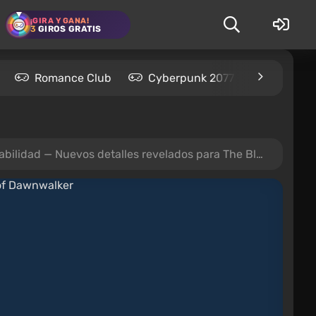
¡GIRA Y GANA!
3
GIROS GRATIS
Romance Club
Cyberpunk 2077
Kingdom
— Nuevos detalles revelados para The Blood of Dawnwalker