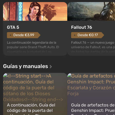
GTA 5
Fallout 76
Desde €3.99
Desde €0.17
La continuación legendaria de la
Fallout 76 — un nuevo juego 
popular serie Grand Theft Auto. El
universo de Fallout, es una 
escenario es la ciudad de Los
de todas las partes de la seri
Santos, que ya conquistó a los
excepción. Los eventos com
jugadores en Grand Theft Auto: San
en el Refugio 76, el primero 
Guías y manuales
Andreas . Por primera vez, el juego
construidos. Este, según la 
narra la historia de tres personajes:
los especialistas de Vault-Te
Michael, Trevor y Franklin, entre los
abrirse primero después de
cuales podrás cambi...
caigan las bombas n...
A continuación, Guía del
Guía de artefactos de
código de la puerta del
Genshin Impact: Prue