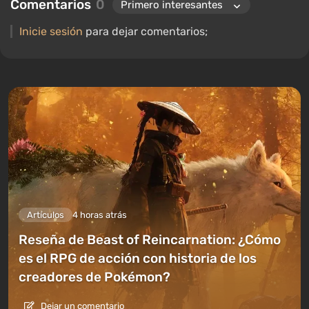
Comentarios
0
compilaciones y otros artículos relacionados con los videojuegos.
Colecciono varios recuerdos de jugadores, incluyendo figuras,
Inicie sesión
para dejar comentarios;
carteles, consolas antiguas y más. Tengo un gran interés en los
videojuegos retro. He estado jugando desde principios de los
2000 en PC y consolas.
Artículos
4 horas atrás
Reseña de Beast of Reincarnation: ¿Cómo
es el RPG de acción con historia de los
creadores de Pokémon?
Dejar un comentario