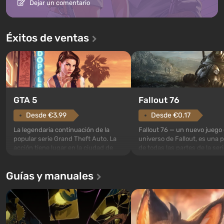
Dejar un comentario
Éxitos de ventas
GTA 5
Fallout 76
Desde €3.99
Desde €0.17
La legendaria continuación de la
Fallout 76 — un nuevo juego 
popular serie Grand Theft Auto. La
universo de Fallout, es una 
acción tiene lugar en la ciudad de
de todas las partes de la seri
Los Santos, que ya fue apreciada en
excepción. Los eventos com
Grand Theft Auto: San Andreas . Por
en el Refugio 76, el primero 
Guías y manuales
primera vez, el juego contará la
construidos. Este, según la 
historia de tres personajes: Michael,
los especialistas de Vault-Te
Trevor y Franklin, entre los cuales
abrirse primero después de
podrás cambi...
caigan las bombas n...