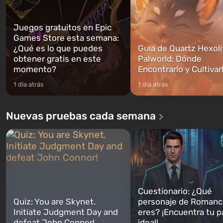
Juegos gratuitos en Epic
Games Store esta semana:
¿Qué es lo que puedes
Guía de Quartz Hexoli
obtener gratis en este
Palworld: Dónde
momento?
Encontrarlo y Cultivar
1 día atrás
1 día atrás
Nuevas pruebas cada semana
Cuestionario: ¿Qué
Quiz: You are Skynet.
personaje de Romanc
Initiate Judgment Day and
eres? ¡Encuentra tu p
defeat John Connor!
ideal!