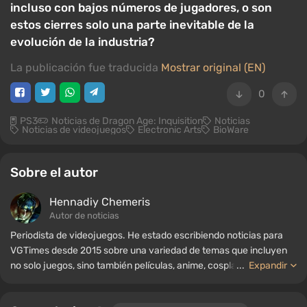
incluso con bajos números de jugadores, o son
estos cierres solo una parte inevitable de la
evolución de la industria?
La publicación fue traducida
Mostrar original (EN)
0
PS3
Noticias de Dragon Age: Inquisition
Noticias
Noticias de videojuegos
Electronic Arts
BioWare
Sobre el autor
Hennadiy Chemеris
Autor de noticias
Periodista de videojuegos. He estado escribiendo noticias para
VGTimes desde 2015 sobre una variedad de temas que incluyen
no solo juegos, sino también películas, anime, cosplay, tecnología
...
Expandir
de vanguardia, inteligencia artificial, memes y redes sociales.
También soy el autor de varias reseñas, listas de los mejores,