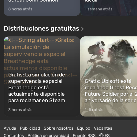
8 horas atrás
1 semana atrás
Distribuciones gratuitas
Gratis: La simulación de
supervivencia espacial
Gratis: Ubisoft está
Breathedge está
regalando Ghost Reco
actualmente disponible
Future Soldier por el 
para reclamar en Steam
aniversario de la serie
3 horas atrás
1 día atrás
Ayuda
Publicidad
Sobre nosotros
Equipo
Vacantes
Contactos
Política de privacidad
Fuente RSS
ES