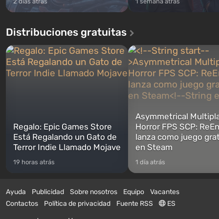
2 días atrás
1 semana atrás
Distribuciones gratuitas
Asymmetrical Multipl
Regalo: Epic Games Store
Horror FPS SCP: ReEn
Está Regalando un Gato de
lanza como juego gra
Terror Indie Llamado Mojave
en Steam
19 horas atrás
1 día atrás
Ayuda
Publicidad
Sobre nosotros
Equipo
Vacantes
Contactos
Política de privacidad
Fuente RSS
ES