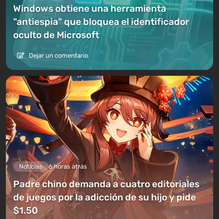
Windows obtiene una herramienta
"antiespia" que bloquea el identificador
oculto de Microsoft
Dejar un comentario
Noticias
6 horas atrás
Padre chino demanda a cuatro editoriales
de juegos por la adicción de su hijo y pide
$1.50