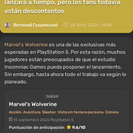
lanzará a tiempo, pero los fans todavía
están descontentos
Виталий Гущинский
28 Abril 2026, 14:50
Marvel's Wolverine
es una de las exclusivas más
esperadas en PlayStation 5. Por esta razón, muchos
jugadores están preocupados de que el estudio
Insomniac Games pueda posponer el lanzamiento.
Sin embargo, hasta ahora todo el trabajo va según lo
planeado.
JUEGO
Marvel's Wolverine
Acción
,
Aventura
,
Slasher
,
Vista en tercera persona
,
Cómics
15 septiembre 2026
PlayStation 5
Puntuación de anticipación
9.6/10