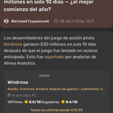
millones en solo 10 días — ¿el mejor
comienzo del año?
Виталий Гущинский
28 Abril 2026, 13:11
Los desarrolladores del juego de acción pirata
Windrose
ganaron $30 millones en solo 10 días
después de que el juego fue lanzado en acceso
anticipado. Esto fue
reportado
por analistas de
Alinea Analytics.
JUEGO
Windrose
Acción
,
Aventura
,
En línea
,
Buques de guerra / submarinos
,
Cooperativo (co-op)
14 abril 2026
PC
VGTimes
8.0/10
Jugadores
8.4/10
Todas las ofertas desde €12.95