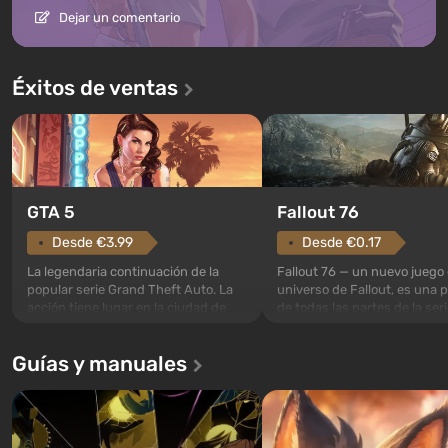
Dejar un comentario
Éxitos de ventas
GTA 5
Fallout 76
Desde €3.99
Desde €0.17
La legendaria continuación de la
Fallout 76 — un nuevo juego 
popular serie Grand Theft Auto. La
universo de Fallout, es una 
acción tiene lugar en la ciudad de
de todas las partes de la seri
Los Santos, que ya fue apreciada en
excepción. Los eventos com
Grand Theft Auto: San Andreas . Por
en el Refugio 76, el primero 
Guías y manuales
primera vez, el juego contará la
construidos. Este, según la 
historia de tres personajes: Michael,
los especialistas de Vault-Te
Trevor y Franklin, entre los cuales
abrirse primero después de
podrás cambi...
caigan las bombas n...