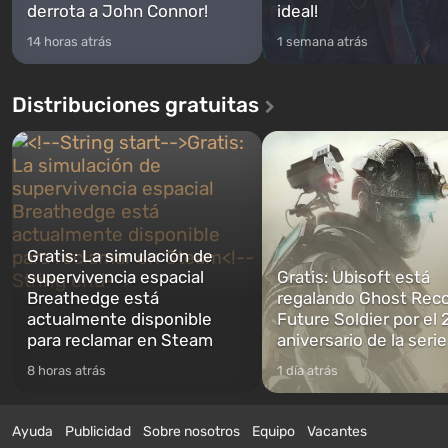
derrota a John Connor!
ideal!
14 horas atrás
1 semana atrás
Distribuciones gratuitas
Gratis: La simulación de
supervivencia espacial
Gratis: Ubisoft está
Breathedge está
regalando Ghost Reco
actualmente disponible
Future Soldier por el 
para reclamar en Steam
aniversario de la serie
8 horas atrás
1 día atrás
Ayuda
Publicidad
Sobre nosotros
Equipo
Vacantes