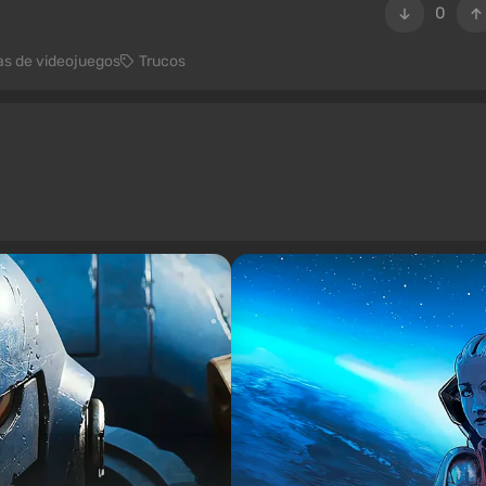
0
as de videojuegos
Trucos