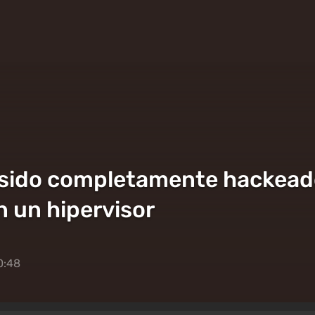
sido completamente hackeado:
n un hipervisor
0:48