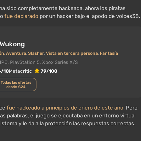
ha sido completamente hackeada, ahora los piratas
to
fue declarado
por un hacker bajo el apodo de voices38.
: Wukong
ón
,
Aventura
,
Slasher
,
Vista en tercera persona
,
Fantasía
4
PC, PlayStation 5, Xbox Series X/S
6/10
Metacritic
79/100
Todas las ofertas
desde €24
nce
fue hackeado a principios de enero de este año
. Pero
as palabras, el juego se ejecutaba en un entorno virtual
istema y le da a la protección las respuestas correctas.