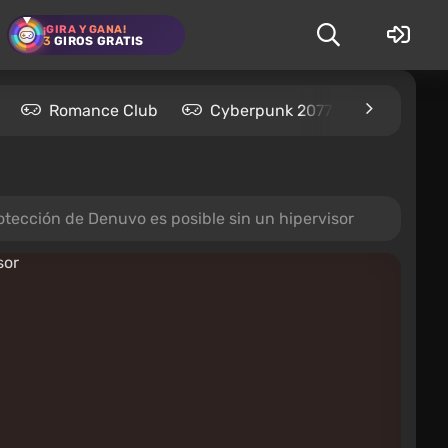
¡GIRA Y GANA!
3
GIROS GRATIS
Romance Club
Cyberpunk 2077
Kingdom
tección de Denuvo es posible sin un hipervisor