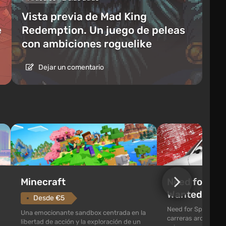
Vista previa de Mad King
e
Redemption. Un juego de peleas
con ambiciones roguelike
Dejar un comentario
Need for Spe
Minecraft
Wanted (201
Desde €5
Need for Speed: Mo
Una emocionante sandbox centrada en la
carreras arcade con
libertad de acción y la exploración de un