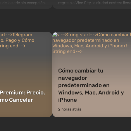
regreso a Vice City, la ciudad costera llen
s de la serie sin excepción.
de sol donde se desarrolla una verdadera
mienzan en el Refugio 76,
película de acción al estilo de las mejores
os construidos. Este, según
películas de mafia. En el centro de la
specialistas de Vault-Tec,
historia están Lucía y Jason, una pareja
rimero después de que
de crimi...
as n...
Cómo cambiar tu
navegador
predeterminado en
Premium: Precio,
Windows, Mac, Android y
ómo Cancelar
iPhone
2 horas atrás