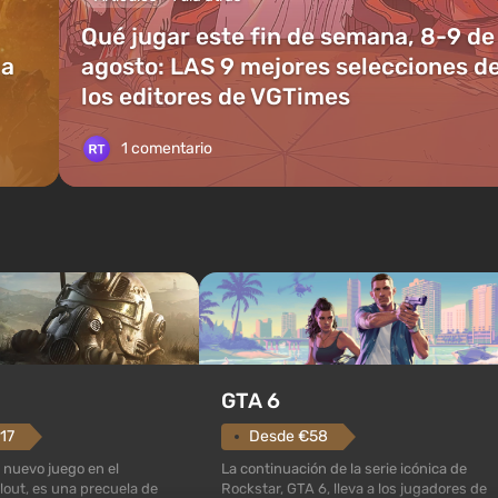
Qué jugar este fin de semana, 8-9 de
ia
agosto: LAS 9 mejores selecciones d
los editores de VGTimes
1 comentario
GTA 6
Desde €58
17
La continuación de la serie icónica de
 nuevo juego en el
Rockstar, GTA 6, lleva a los jugadores de
lout, es una precuela de