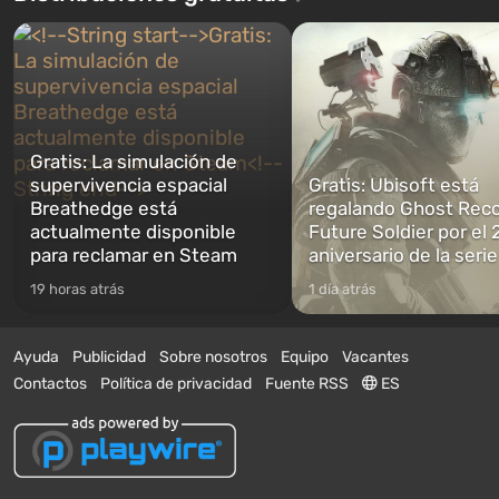
Gratis: La simulación de
supervivencia espacial
Gratis: Ubisoft está
Breathedge está
regalando Ghost Reco
actualmente disponible
Future Soldier por el 
para reclamar en Steam
aniversario de la serie
19 horas atrás
1 día atrás
Ayuda
Publicidad
Sobre nosotros
Equipo
Vacantes
Contactos
Política de privacidad
Fuente RSS
ES