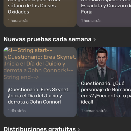
sótano de los Dioses
Escarlata y Corazón d
Oxidados
Forja
1 hora atrás
1 hora atrás
Nuevas pruebas cada semana
Cuestionario: ¿Qué
¡Cuestionario: Eres Skynet.
personaje de Romanc
¡Inicia el Día del Juicio y
eres? ¡Encuentra tu p
derrota a John Connor!
ideal!
1 día atrás
1 semana atrás
Distribuciones gratuitas