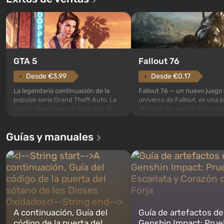
GTA 5
Fallout 76
Desde €3.99
Desde €0.17
La legendaria continuación de la
Fallout 76 — un nuevo juego 
popular serie Grand Theft Auto. La
universo de Fallout, es una 
acción tiene lugar en la ciudad de
de todas las partes de la seri
Los Santos, que ya fue apreciada en
excepción. Los eventos com
Grand Theft Auto: San Andreas . Por
en el Refugio 76, el primero 
Guías y manuales
primera vez, el juego contará la
construidos. Este, según la 
historia de tres personajes: Michael,
los especialistas de Vault-Te
Trevor y Franklin, entre los cuales
abrirse primero después de
podrás cambi...
caigan las bombas n...
A continuación, Guía del
Guía de artefactos de
código de la puerta del
Genshin Impact: Prue