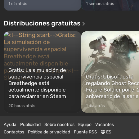
1 día atrás
1 semana atrás
Distribuciones gratuitas
Gratis: La simulación de
supervivencia espacial
Gratis: Ubisoft está
Breathedge está
regalando Ghost Reco
actualmente disponible
Future Soldier por el 
para reclamar en Steam
aniversario de la serie
20 horas atrás
1 día atrás
Ayuda
Publicidad
Sobre nosotros
Equipo
Vacantes
Contactos
Política de privacidad
Fuente RSS
ES