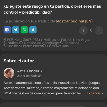
¿Elegiste este rasgo en tu partida, o prefieres más
control y predictibilidad?
La publicación fue traducida
Mostrar original (EN)
0
PC
Xbox 360
PS3
Noticias de Fallout: New Vegas
Noticias
Noticias de videojuegos
Bethesda
Obsidian Entertainment
Chris Avellone
Sobre el autor
Artis Kenderik
Autor de noticias
Aproximadamente cinco años en la industria de los videojuegos.
Anteriormente, mi trabajo estaba mayormente relacionado con
SMM o la gestión de comunidades, pero también he trabajado
...
Expandir
como autor de noticias, recopilando guías y listas para el portal
WePlay.