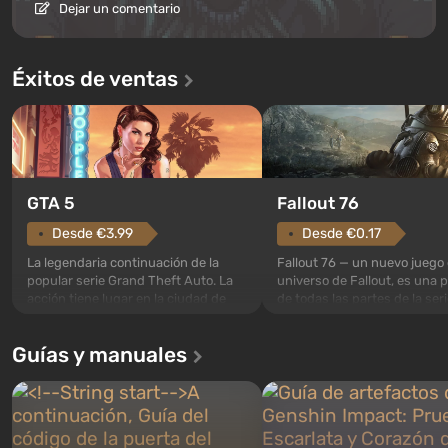
Dejar un comentario
Éxitos de ventas
GTA 5
Fallout 76
Desde €3.99
Desde €0.17
La legendaria continuación de la
Fallout 76 — un nuevo juego 
popular serie Grand Theft Auto. La
universo de Fallout, es una 
acción tiene lugar en la ciudad de
de todas las partes de la seri
Los Santos, que ya fue apreciada en
excepción. Los eventos com
Grand Theft Auto: San Andreas . Por
en el Refugio 76, el primero 
Guías y manuales
primera vez, el juego contará la
construidos. Este, según la 
historia de tres personajes: Michael,
los especialistas de Vault-Te
Trevor y Franklin, entre los cuales
abrirse primero después de
podrás cambi...
caigan las bombas n...