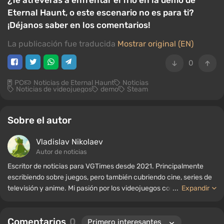
¿Te atreverás a enfrentar el frío en la demo de
Eternal Haunt, o este escenario no es para ti?
¡Déjanos saber en los comentarios!
La publicación fue traducida
Mostrar original (EN)
0
PC
Noticias de Eternal Haunt
Noticias
Noticias de videojuegos
demo
Steam
Sobre el autor
Vladislav Nikolaev
Autor de noticias
Escritor de noticias para VGTimes desde 2021. Principalmente
escribiendo sobre juegos, pero también cubriendo cine, series de
televisión y anime. Mi pasión por los videojuegos comenzó a
...
Expandir
mediados de la década de 2000. Principalmente juego en PC, y
disfruto especialmente de los RPG y los shooters. Algunos de mis
Comentarios
0
títulos favoritos de todos los tiempos incluyen Fallout,