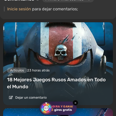
S.T.A.L.K.E.R., Borderlands y The Witcher.
Inicie sesión
para dejar comentarios;
Artículos
23 horas atrás
18 Mejores Juegos Rusos Amados en Todo
el Mundo
Dejar un comentario
×
¡GIRA Y GANA!
3
giros gratis