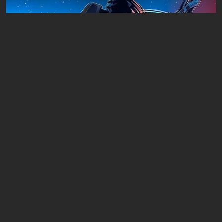
Artículos
1 día atrás
¿Vale la pena jugar la trilogía de Mass
Effect en 2026?
Dejar un comentario