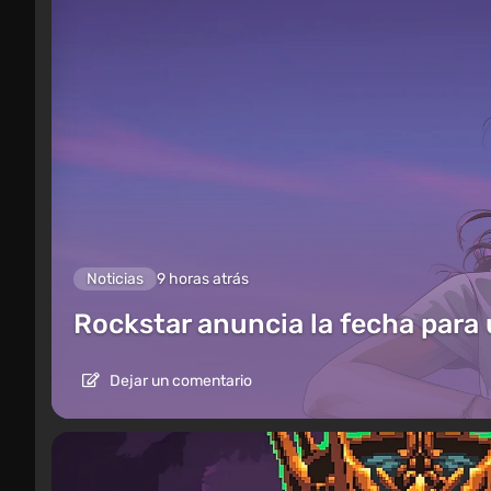
Noticias
9 horas atrás
Rockstar anuncia la fecha para
Dejar un comentario