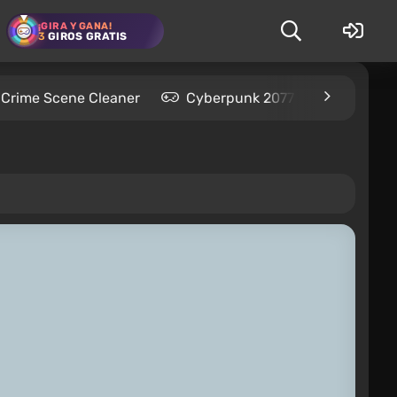
¡GIRA Y GANA!
3
GIROS GRATIS
Crime Scene Cleaner
Cyberpunk 2077
Kingdom