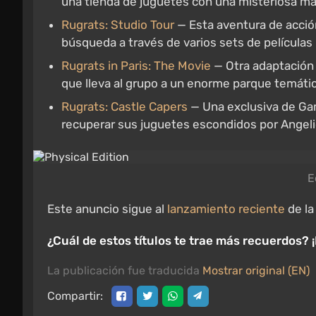
una tienda de juguetes con una misteriosa má
Rugrats: Studio Tour
— Esta aventura de acció
búsqueda a través de varios sets de películas 
Rugrats in Paris: The Movie
— Otra adaptación 
que lleva al grupo a un enorme parque temátic
Rugrats: Castle Capers
— Una exclusiva de Ga
recuperar sus juguetes escondidos por Angelic
E
Este anuncio sigue al
lanzamiento reciente
de l
¿Cuál de estos títulos te trae más recuerdos? 
La publicación fue traducida
Mostrar original (EN)
Compartir: