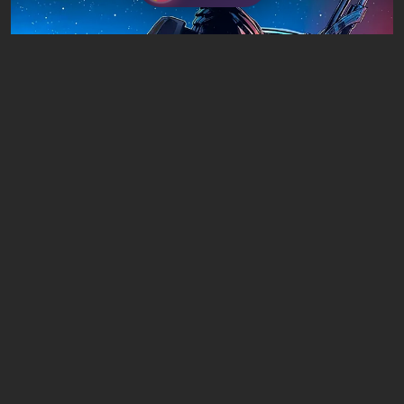
Artículos
19 horas atrás
¿Vale la pena jugar la trilogía de Mass
Effect en 2026?
Dejar un comentario