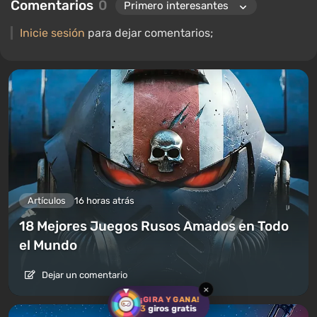
Comentarios
0
Inicie sesión
para dejar comentarios;
Artículos
16 horas atrás
18 Mejores Juegos Rusos Amados en Todo
el Mundo
Dejar un comentario
×
¡GIRA Y GANA!
3
giros gratis