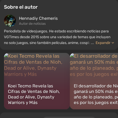
Sobre el autor
Hennadiy Chemеris
Autor de noticias
Periodista de videojuegos. He estado escribiendo noticias para
VGTimes desde 2015 sobre una variedad de temas que incluyen
no solo juegos, sino también películas, anime, cosplay, tecnología
...
Expandir
de vanguardia, inteligencia artificial, memes y redes sociales.
También soy el autor de varias reseñas, listas de los mejores,
compilaciones y otros artículos relacionados con los videojuegos.
Colecciono varios recuerdos de jugadores, incluyendo figuras,
carteles, consolas antiguas y más. Tengo un gran interés en los
videojuegos retro. He estado jugando desde principios de los
2000 en PC y consolas.
Koei Tecmo Revela las
El desarrollador de N
Cifras de Ventas de Nioh,
ganará un 50% más e
Dead or Alive, Dynasty
año de lo planeado, p
Warriors y Más
es por los juegos exi