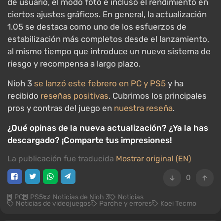
de usuario, el modo foto e incluso el rendimiento en
ciertos ajustes gráficos. En general, la actualización
1.05 se destaca como uno de los esfuerzos de
estabilización más completos desde el lanzamiento,
al mismo tiempo que introduce un nuevo sistema de
riesgo y recompensa a largo plazo.
Nioh 3
se lanzó este febrero en PC y PS5
y ha
recibido
reseñas positivas
. Cubrimos los principales
pros y contras del juego en
nuestra reseña
.
¿Qué opinas de la nueva actualización? ¿Ya la has
descargado? ¡Comparte tus impresiones!
La publicación fue traducida
Mostrar original (EN)
0
PC
PS5
Noticias de Nioh 3
Noticias
Noticias de videojuegos
Parche y errores
Koei Tecmo