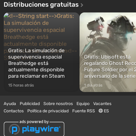
Distribuciones gratuitas
Gratis: La simulación de
supervivencia espacial
Gratis: Ubisoft está
Breathedge está
regalando Ghost Reco
actualmente disponible
Future Soldier por el 
para reclamar en Steam
aniversario de la serie
15 horas atrás
1 día atrás
Ayuda
Publicidad
Sobre nosotros
Equipo
Vacantes
Contactos
Política de privacidad
Fuente RSS
ES