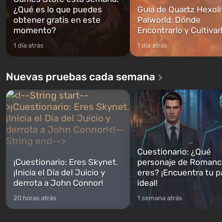
¿Qué es lo que puedes
Guía de Quartz Hexoli
obtener gratis en este
Palworld: Dónde
momento?
Encontrarlo y Cultivar
1 día atrás
1 día atrás
Nuevas pruebas cada semana
Cuestionario: ¿Qué
¡Cuestionario: Eres Skynet.
personaje de Romanc
¡Inicia el Día del Juicio y
eres? ¡Encuentra tu p
derrota a John Connor!
ideal!
20 horas atrás
1 semana atrás