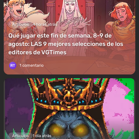
Artículos
4 horas atrás
Qué jugar este fin de semana, 8-9 de
agosto: LAS 9 mejores selecciones de los
editores de VGTimes
1 comentario
Artículos
1 día atrás