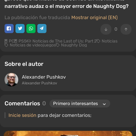
narrativo audaz o el mayor error de Naughty Dog?
La publicación fue traducida
Mostrar original (EN)
0
PC
PS5
Noticias de The Last of Us: Part 2
Noticias
Noticias de videojuegos
Naughty Dog
Sobre el autor
Alexander Pushkov
Alexander Pushkov
Comentarios
0
Inicie sesión
para dejar comentarios;