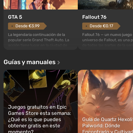
GTA 5
Fallout 76
Desde €3.99
Desde €0.17
La legendaria continuación de la
Fallout 76 — un nuevo juego 
popular serie Grand Theft Auto. La
universo de Fallout, es una 
acción tiene lugar en la ciudad de
de todas las partes de la seri
Los Santos, que ya fue apreciada en
excepción. Los eventos com
Grand Theft Auto: San Andreas . Por
en el Refugio 76, el primero 
Guías y manuales
primera vez, el juego contará la
construidos. Este, según la 
historia de tres personajes: Michael,
los especialistas de Vault-Te
Trevor y Franklin, entre los cuales
abrirse primero después de
podrás cambi...
caigan las bombas n...
Juegos gratuitos en Epic
Games Store esta semana:
¿Qué es lo que puedes
Guía de Quartz Hexoli
obtener gratis en este
Palworld: Dónde
momento?
Encontrarlo y Cultivar