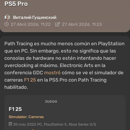
PS5 Pro
Виталий Гущинский
27 Abril 2026, 11:22
27 Abril 2026, 11:23
Path Tracing es mucho menos común en PlayStation
que en PC. Sin embargo, esto no significa que las
consolas de hardware no estén intentando hacer
overclocking al máximo. Electronic Arts en la
conferencia GDC
mostró
cómo se ve el simulador de
carreras
F1 25
en la PS5 Pro con Path Tracing
habilitado.
JUEGO
F1 25
Simulador
,
Carreras
30 may 2025
PC, PlayStation 5, Xbox Series X/S