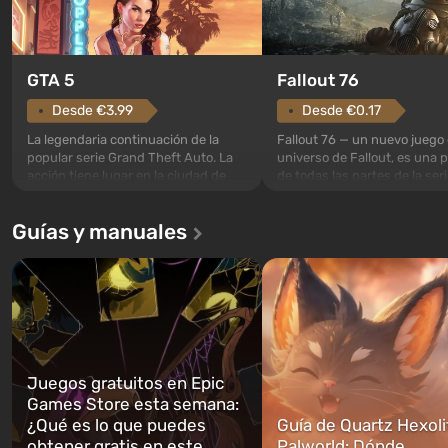
GTA 5
Fallout 76
Desde €3.99
Desde €0.17
La legendaria continuación de la
Fallout 76 — un nuevo juego 
popular serie Grand Theft Auto. La
universo de Fallout, es una 
acción tiene lugar en la ciudad de
de todas las partes de la seri
Los Santos, que ya fue apreciada en
excepción. Los eventos com
Grand Theft Auto: San Andreas . Por
en el Refugio 76, el primero 
Guías y manuales
primera vez, el juego contará la
construidos. Este, según la 
historia de tres personajes: Michael,
los especialistas de Vault-Te
Trevor y Franklin, entre los cuales
abrirse primero después de
podrás cambi...
caigan las bombas n...
Juegos gratuitos en Epic
Games Store esta semana:
¿Qué es lo que puedes
Guía de Quartz Hexoli
obtener gratis en este
Palworld: Dónde