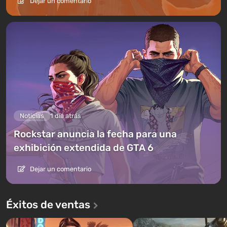
Dejar un comentario
Noticias
1 día atrás
Rockstar anuncia la fecha para una
exhibición extendida de GTA 6
Dejar un comentario
Éxitos de ventas