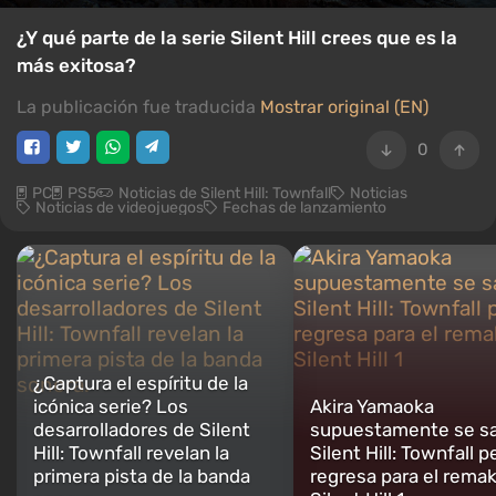
¿Y qué parte de la serie Silent Hill crees que es la
más exitosa?
La publicación fue traducida
Mostrar original (EN)
0
PC
PS5
Noticias de Silent Hill: Townfall
Noticias
Noticias de videojuegos
Fechas de lanzamiento
¿Captura el espíritu de la
icónica serie? Los
Akira Yamaoka
desarrolladores de Silent
supuestamente se sa
Hill: Townfall revelan la
Silent Hill: Townfall p
primera pista de la banda
regresa para el rema