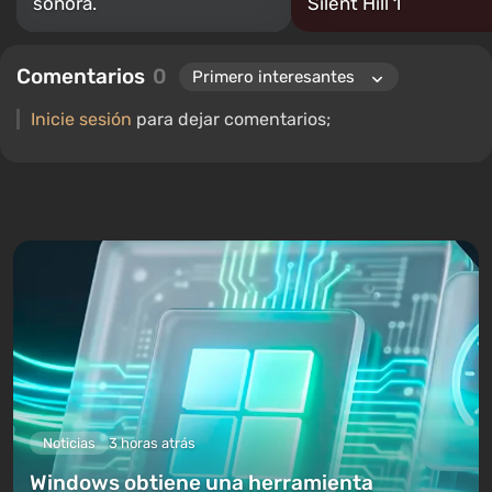
sonora.
Silent Hill 1
Comentarios
0
Inicie sesión
para dejar comentarios;
Noticias
3 horas atrás
Windows obtiene una herramienta