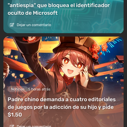
"antiespia" que bloquea el identificador
oculto de Microsoft
Dejar un comentario
Noticias
5 horas atrás
Padre chino demanda a cuatro editoriales
de juegos por la adicción de su hijo y pide
$1.50
Dejar un comentario