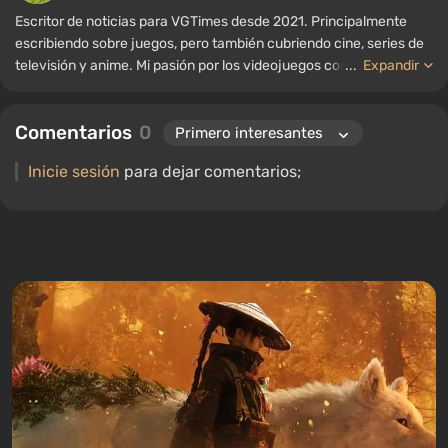
Escritor de noticias para VGTimes desde 2021. Principalmente
escribiendo sobre juegos, pero también cubriendo cine, series de
televisión y anime. Mi pasión por los videojuegos comenzó a
...
Expandir
mediados de la década de 2000. Principalmente juego en PC, y
disfruto especialmente de los RPG y los shooters. Algunos de mis
Comentarios
0
títulos favoritos de todos los tiempos incluyen Fallout,
S.T.A.L.K.E.R., Borderlands y The Witcher.
Inicie sesión
para dejar comentarios;