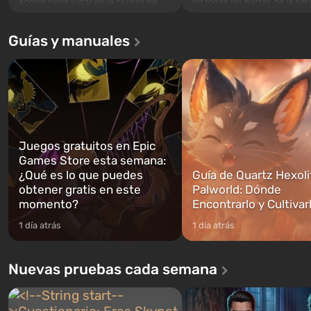
acción tiene lugar en la ciudad de
de todas las partes de la seri
Los Santos, que ya fue apreciada en
excepción. Los eventos com
Grand Theft Auto: San Andreas . Por
en el Refugio 76, el primero 
Guías y manuales
primera vez, el juego contará la
construidos. Este, según la 
historia de tres personajes: Michael,
los especialistas de Vault-Te
Trevor y Franklin, entre los cuales
abrirse primero después de
podrás cambi...
caigan las bombas n...
Juegos gratuitos en Epic
Games Store esta semana:
¿Qué es lo que puedes
Guía de Quartz Hexoli
obtener gratis en este
Palworld: Dónde
momento?
Encontrarlo y Cultivar
1 día atrás
1 día atrás
Nuevas pruebas cada semana