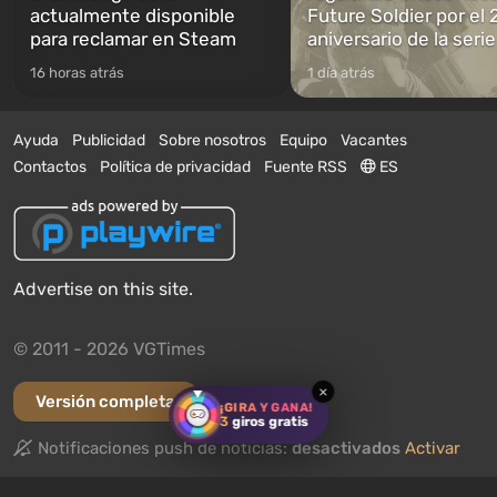
actualmente disponible
Future Soldier por el 
para reclamar en Steam
aniversario de la serie
16 horas atrás
1 día atrás
Ayuda
Publicidad
Sobre nosotros
Equipo
Vacantes
Contactos
Política de privacidad
Fuente RSS
ES
Advertise on this site.
© 2011 - 2026 VGTimes
×
Versión completa
¡GIRA Y GANA!
3
giros gratis
Notificaciones push de noticias:
desactivados
Activar