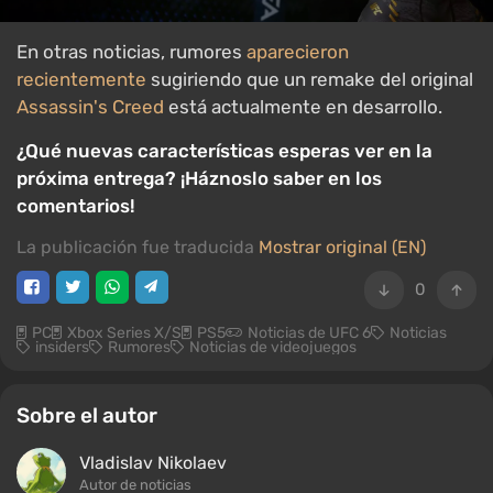
En otras noticias, rumores
aparecieron
recientemente
sugiriendo que un remake del original
Assassin's Creed
está actualmente en desarrollo.
¿Qué nuevas características esperas ver en la
próxima entrega? ¡Háznoslo saber en los
comentarios!
La publicación fue traducida
Mostrar original (EN)
0
PC
Xbox Series X/S
PS5
Noticias de UFC 6
Noticias
insiders
Rumores
Noticias de videojuegos
Sobre el autor
Vladislav Nikolaev
Autor de noticias