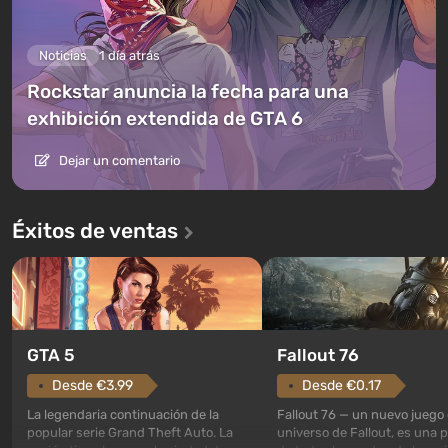
Noticias
1 día atrás
Rockstar anuncia la fecha para una
exhibición extendida de GTA 6
Dejar un comentario
Éxitos de ventas
GTA 5
Fallout 76
Desde €3.99
Desde €0.17
La legendaria continuación de la
Fallout 76 — un nuevo juego 
popular serie Grand Theft Auto. La
universo de Fallout, es una 