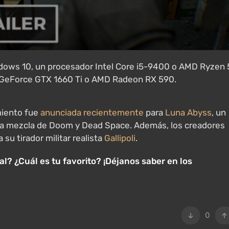
indows 10, un procesador Intel Core i5-9400 o AMD Ryzen 
A GeForce GTX 1660 Ti o AMD Radeon RX 590.
amiento fue
anunciada recientemente
para
Luna Abyss
, un
 una mezcla de Doom y Dead Space. Además, los creadores
 su tirador militar realista
Gallipoli
.
l? ¿Cuál es tu favorito? ¡Déjanos saber en los
0