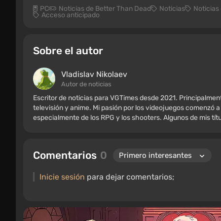
PC
Noticias de Better Than Dead
Noticias
Noticias
Acceso anticipado
Sobre el autor
Vladislav Nikolaev
Autor de noticias
Escritor de noticias para VGTimes desde 2021. Principalment
televisión y anime. Mi pasión por los videojuegos comenzó a
especialmente de los RPG y los shooters. Algunos de mis títul
Borderlands y The Witcher.
Comentarios
0
Inicie sesión
para dejar comentarios;