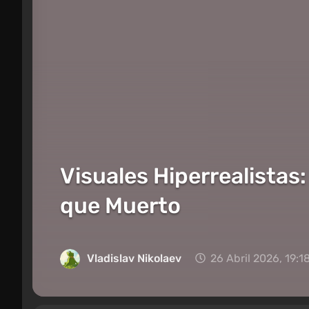
Visuales Hiperrealistas
que Muerto
Vladislav Nikolaev
26 Abril 2026, 19:1