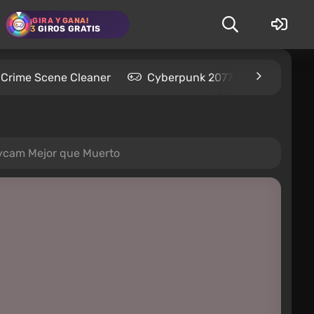
¡GIRA Y GANA!
3
GIROS GRATIS
Crime Scene Cleaner
Cyberpunk 2077
Kingdom
odycam Mejor que Muerto