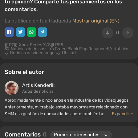
tu opinión? Comparte tus pensamientos en los
comentarios.
La publicación fue traducida
Mostrar original (EN)
0
PC
Xbox Series X/S
PS5
Noticias de Assassin's Creed Black Flag Resynced
Noticias
Noticias de videojuegos
Ubisoft
Sobre el autor
Artis Kenderik
Autor de noticias
Aproximadamente cinco años en la industria de los videojuegos.
Anteriormente, mi trabajo estaba mayormente relacionado con
SMM o la gestión de comunidades, pero también he trabajado
...
Expandir
como autor de noticias, recopilando guías y listas para el portal
WePlay.
Comentarios
0