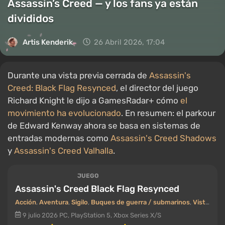
Assassin’s Creed — y los fans ya están
divididos
Artis Kenderik
26 Abril 2026, 17:04
Durante una vista previa cerrada de
Assassin's
Creed: Black Flag Resynced
, el director del juego
Richard Knight le dijo a GamesRadar+ cómo
el
movimiento ha evolucionado
. En resumen: el parkour
de Edward Kenway ahora se basa en sistemas de
entradas modernas como
Assassin's Creed Shadows
y
Assassin's Creed Valhalla
.
JUEGO
Assassin's Creed Black Flag Resynced
Acción
,
Aventura
,
Sigilo
,
Buques de guerra / submarinos
,
Vista en tercera persona
9 julio 2026
PC, PlayStation 5, Xbox Series X/S