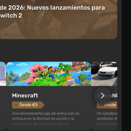
 de 2026: Nuevos lanzamientos para
Switch 2
Minecraft
BeamNG.dri
Desde €5
Desde €8.48
Una emocionante caja de arena con un
Un sandbox automov
enfoque en la libertad de acción y la
alrededor de una fí
exploración de un mundo abierto
destrucción y comp
prácticamente infinito. Creado mediante
transporte. Cada col