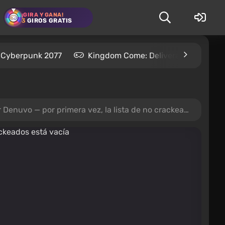
¡GIRA Y GANA!
3
GIROS GRATIS
Cyberpunk 2077
Kingdom Come: Deliverance 2
— por primera vez, la lista de no crackeados está vacía