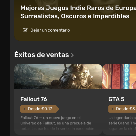
Mejores Juegos Indie Raros de Europa
Surrealistas, Oscuros e Imperdibles
Dejar un comentario
Éxitos de ventas
GTA 5
Fallout 76
Desde €3
Desde €0.17
La legendaria c
Fallout 76 — un nuevo juego en el
serie Grand The
universo de Fallout, es una precuela de
lugar en la ciu
todas las partes de la serie sin excepción.
fue apreciada 
Los eventos comienzan en el Refugio 76,