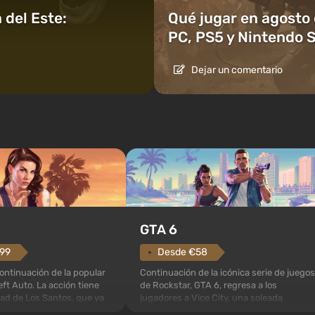
 del Este:
Qué jugar en agosto
PC, PS5 y Nintendo 
Dejar un comentario
GTA 6
.99
Desde €58
ontinuación de la popular
Continuación de la icónica serie de juegos
ft Auto. La acción tiene
de Rockstar, GTA 6, regresa a los
dad de Los Santos, que ya
jugadores a Vice City, una soleada
en Grand Theft Auto: San
metrópoli a la orilla del océano, donde se