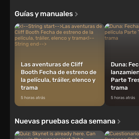
Andreas . Por p
el primero de los construidos. Este, según
contará la hist
la idea de los especialistas de Vault-Tec,
Guías y manuales
Michael, Trevor 
debe abrirse primero después de que
cuales podrás c
caigan las bombas n...
Las aventuras de Cliff
Duna: Fec
Booth Fecha de estreno de
lanzamient
la película, tráiler, elenco y
Parte Tres
trama
trama
5 horas atrás
5 horas atrás
Nuevas pruebas cada semana