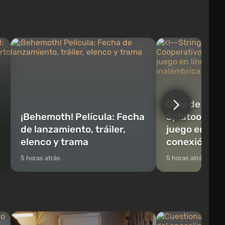
generación procedural, está lleno de
aceleración se calcu
bloques tridimensionales que se pueden
que hace que los c
reciclar y crear objetos, herramientas,
reales: el metal se 
armas, así como construir edificios y...
reacciona a la carga,
Guía de Coop
¡Behemoth! Película: Fecha
Splatoon Rai
de lanzamiento, tráiler,
juego en líne
elenco y trama
conexión ina
5 horas atrás
5 horas atrás