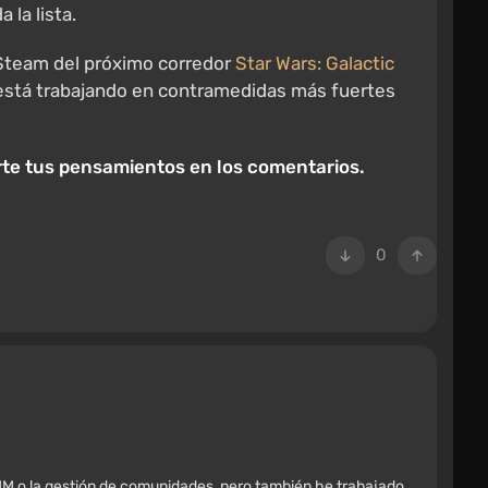
 la lista.
 Steam del próximo corredor
Star Wars: Galactic
e está trabajando en contramedidas más fuertes
arte tus pensamientos en los comentarios.
0
M o la gestión de comunidades, pero también he trabajado