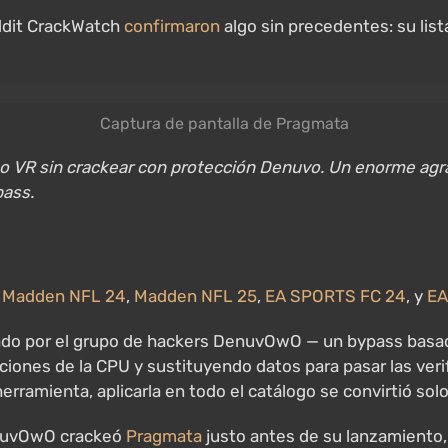
eddit CrackWatch
confirmaron
algo sin precedentes: su lis
Captura de pantalla de Pragmata
s no VR sin crackear con protección Denuvo. Un enorme agr
pass.
—
Madden NFL 24
,
Madden NFL 25
,
EA SPORTS FC 24
, y
EA
do por el grupo de hackers DenuvOwO — un bypass basado 
iones de la CPU y sustituyendo datos para pasar las verif
herramienta, aplicarla en todo el catálogo se convirtió so
enuvOwO crackeó
Pragmata
justo antes de su lanzamiento