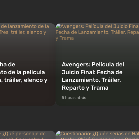
rimera vez, el juego
desarrolla una verdadera acción al estilo
oria de tres personajes:
de las mejores películas sobre la mafia.
y Franklin, entre los
En el centro de atención están Lucía y
ambi...
Jason, una pareja de cr...
ha de
Avengers: Película del
o de la película
Juicio Final: Fecha de
, tráiler, elenco y
Lanzamiento, Tráiler,
Reparto y Trama
5 horas atrás