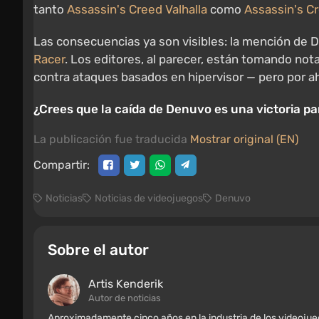
tanto
Assassin's Creed Valhalla
como
Assassin's Cr
Las consecuencias ya son visibles: la mención de
Racer
. Los editores, al parecer, están tomando no
contra ataques basados en hipervisor — pero por ah
¿Crees que la caída de Denuvo es una victoria pa
La publicación fue traducida
Mostrar original (EN)
Compartir:
Noticias
Noticias de videojuegos
Denuvo
Sobre el autor
Artis Kenderik
Autor de noticias
Aproximadamente cinco años en la industria de los videoju