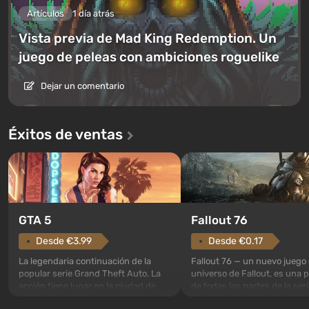
Artículos
1 día atrás
Vista previa de Mad King Redemption. Un
juego de peleas con ambiciones roguelike
Dejar un comentario
Éxitos de ventas
GTA 5
Fallout 76
Desde €3.99
Desde €0.17
La legendaria continuación de la
Fallout 76 — un nuevo juego 
popular serie Grand Theft Auto. La
universo de Fallout, es una 
acción tiene lugar en la ciudad de
de todas las partes de la seri
Los Santos, que ya fue apreciada en
excepción. Los eventos com