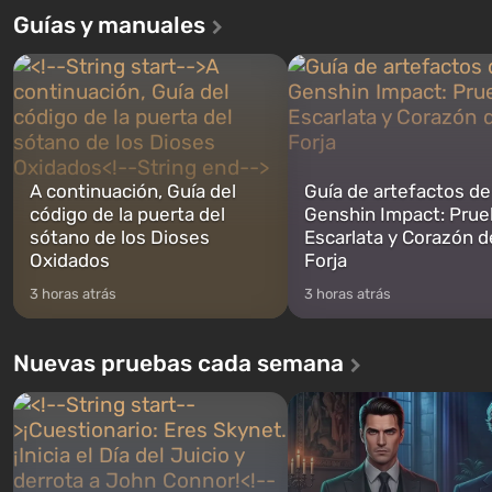
Grand Theft Auto: San Andreas . Por
en el Refugio 76, el primero 
Guías y manuales
primera vez, el juego contará la
construidos. Este, según la 
historia de tres personajes: Michael,
los especialistas de Vault-Te
Trevor y Franklin, entre los cuales
abrirse primero después de
podrás cambi...
caigan las bombas n...
A continuación, Guía del
Guía de artefactos de
código de la puerta del
Genshin Impact: Prue
sótano de los Dioses
Escarlata y Corazón d
Oxidados
Forja
3 horas atrás
3 horas atrás
Nuevas pruebas cada semana