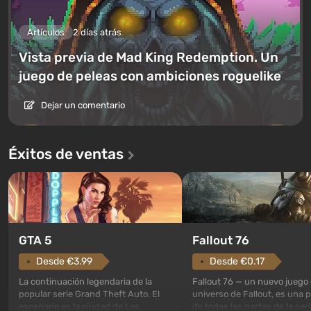
Artículos
2 días atrás
Vista previa de Mad King Redemption. Un
juego de peleas con ambiciones roguelike
Dejar un comentario
Éxitos de ventas
GTA 5
Fallout 76
Desde €3.99
Desde €0.17
La continuación legendaria de la
Fallout 76 — un nuevo juego 
popular serie Grand Theft Auto. El
universo de Fallout, es una 
escenario es la ciudad de Los
de todas las partes de la seri