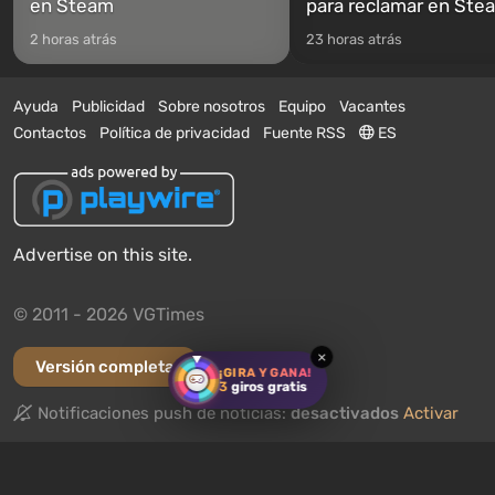
en Steam
para reclamar en Ste
2 horas atrás
23 horas atrás
Ayuda
Publicidad
Sobre nosotros
Equipo
Vacantes
Contactos
Política de privacidad
Fuente RSS
ES
Advertise on this site.
© 2011 - 2026 VGTimes
×
Versión completa
¡GIRA Y GANA!
3
giros gratis
Notificaciones push de noticias:
desactivados
Activar