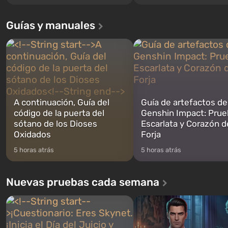
Santos, que ya conquistó a los
excepción. Los eventos com
jugadores en Grand Theft Auto: San
en el Refugio 76, el primero 
Guías y manuales
Andreas . Por primera vez, el juego
construidos. Este, según la 
narra la historia de tres personajes:
los especialistas de Vault-Te
Michael, Trevor y Franklin, entre los
abrirse primero después de
cuales podrás cambi...
caigan las bombas n...
A continuación, Guía del
Guía de artefactos de
código de la puerta del
Genshin Impact: Prue
sótano de los Dioses
Escarlata y Corazón d
Oxidados
Forja
5 horas atrás
5 horas atrás
Nuevas pruebas cada semana