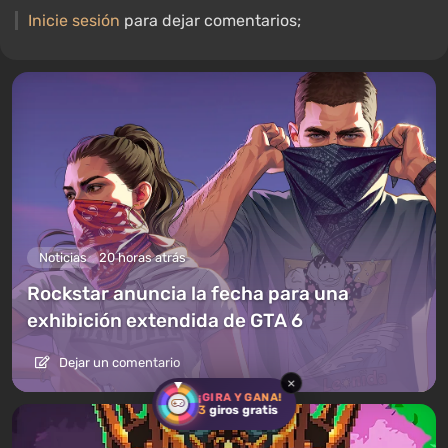
S.T.A.L.K.E.R., Borderlands y The Witcher.
Inicie sesión
para dejar comentarios;
Noticias
20 horas atrás
Rockstar anuncia la fecha para una
exhibición extendida de GTA 6
Dejar un comentario
×
¡GIRA Y GANA!
3
giros gratis