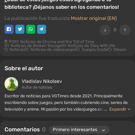
biblioteca? ¡Déjanos saber en los comentarios!
La publicación fue traducida
Mostrar original (EN)
0
PC
Noticias de Chyma and the Toll of Time
Noticias de Broken Voyage
Noticias de Stay With Me
Noticias
Noticias de videojuegos
Juegos Gratis
Steam
Sobre el autor
Vladislav Nikolaev
Autor de noticias
Escritor de noticias para VGTimes desde 2021. Principalmente
escribiendo sobre juegos, pero también cubriendo cine, series de
televisión y anime. Mi pasión por los videojuegos comenzó a
...
Expandir
mediados de la década de 2000. Principalmente juego en PC, y
disfruto especialmente de los RPG y los shooters. Algunos de mis
Comentarios
0
títulos favoritos de todos los tiempos incluyen Fallout,