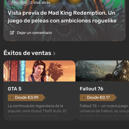
Artículos
2 días atrás
Vista previa de Mad King Redemption. Un
juego de peleas con ambiciones roguelike
Dejar un comentario
Éxitos de ventas
GTA 5
Fallout 76
Desde €3.99
Desde €0.17
La continuación legendaria de la
Fallout 76 — un nuevo juego 
popular serie Grand Theft Auto. El
universo de Fallout, es una 
escenario es la ciudad de Los
de todas las partes de la seri
Santos, que ya conquistó a los
excepción. Los eventos com
jugadores en Grand Theft Auto: San
en el Refugio 76, el primero 