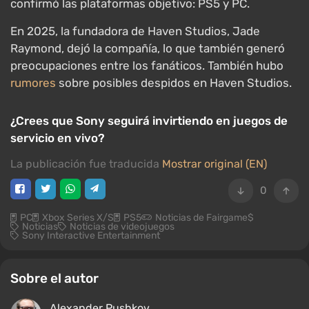
confirmó las plataformas objetivo: PS5 y PC.
En 2025, la fundadora de Haven Studios, Jade
Raymond, dejó la compañía, lo que también generó
preocupaciones entre los fanáticos. También hubo
rumores
sobre posibles despidos en Haven Studios.
¿Crees que Sony seguirá invirtiendo en juegos de
servicio en vivo?
La publicación fue traducida
Mostrar original (EN)
0
PC
Xbox Series X/S
PS5
Noticias de Fairgame$
Noticias
Noticias de videojuegos
Sony Interactive Entertainment
Sobre el autor
Alexander Pushkov