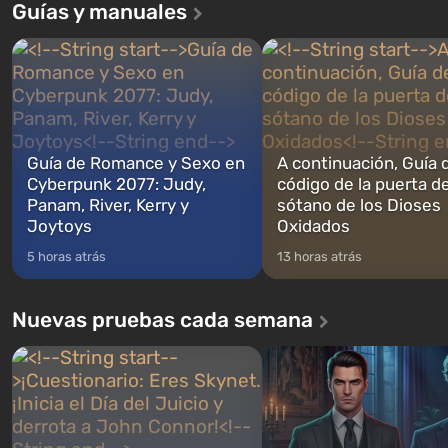
Guías y manuales
Andreas . Por primera vez, el juego
construidos. Este, según la 
narra la historia de tres personajes:
los especialistas de Vault-Te
Michael, Trevor y Franklin, entre los
abrirse primero después de
cuales podrás cambi...
caigan las bombas n...
Guía de Romance y Sexo en
A continuación, Guía 
Cyberpunk 2077: Judy,
código de la puerta de
Panam, River, Kerry y
sótano de los Dioses
Joytoys
Oxidados
5 horas atrás
13 horas atrás
Nuevas pruebas cada semana